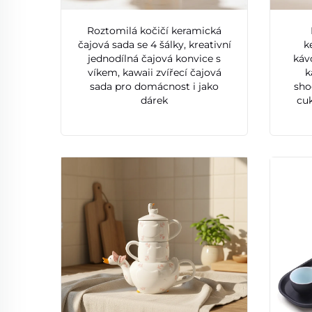
Roztomilá kočičí keramická
čajová sada se 4 šálky, kreativní
k
jednodílná čajová konvice s
káv
víkem, kawaii zvířecí čajová
k
sada pro domácnost i jako
sho
dárek
cuk