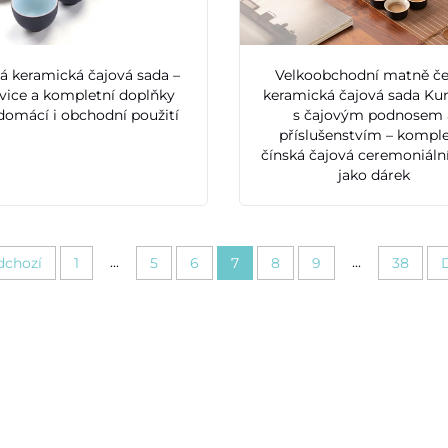
á keramická čajová sada –
Velkoobchodní matně č
vice a kompletní doplňky
keramická čajová sada Ku
domácí i obchodní použití
s čajovým podnosem 
příslušenstvím – komple
čínská čajová ceremoniáln
jako dárek
...
...
dchozí
1
5
6
7
8
9
38
D