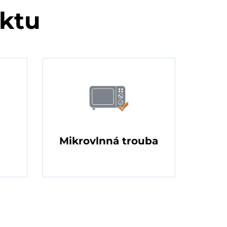
uktu
Mikrovlnná trouba