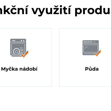
kční využití prod
Myčka nádobí
Půda