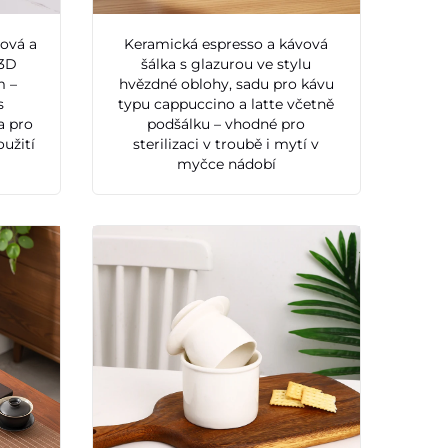
ová a
Keramická espresso a kávová
 3D
šálka s glazurou ve stylu
m –
hvězdné oblohy, sadu pro kávu
s
typu cappuccino a latte včetně
a pro
podšálku – vhodné pro
užití
sterilizaci v troubě i mytí v
myčce nádobí