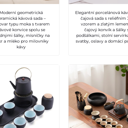
Moderní geometrická
Elegantní porcelánová káv
eramická kávová sada –
čajová sada s reliéfním
ovar typu moka s tvarem
vzorem a zlatým leme
ávové konvice spolu se
čajový konvík a šálky 
dnými šálky, mísníčky na
podšálkami, stolní servírk
r a mléko pro milovníky
svatby, oslavy a domácí po
kávy