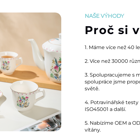
NAŠE VÝHODY
Proč si 
1. Máme více než 40 l
2. Více než 30000 růz
3. Spolupracujeme s 
spolupráce jsme prop
světě.
4. Potravinářské testy
ISO45001 a další.
5. Nabízíme OEM a ODM
vítány.