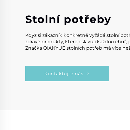
Stolní potřeby
Když si zákazník konkrétně vyžádá stolní pot
zdravé produkty, které oslavují každou chuť,
Značka QIANYUE stolních potřeb má více než 4
Kontaktujte nás