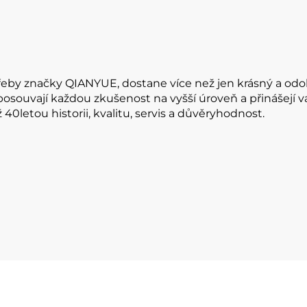
řeby značky QIANYUE, dostane více než jen krásný a odol
 posouvají každou zkušenost na vyšší úroveň a přinášejí 
0letou historii, kvalitu, servis a důvěryhodnost.