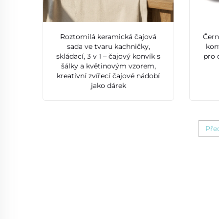
Roztomilá keramická čajová
Čern
sada ve tvaru kachničky,
kon
skládací, 3 v 1 – čajový konvík s
pro 
šálky a květinovým vzorem,
kreativní zvířecí čajové nádobí
jako dárek
Pře