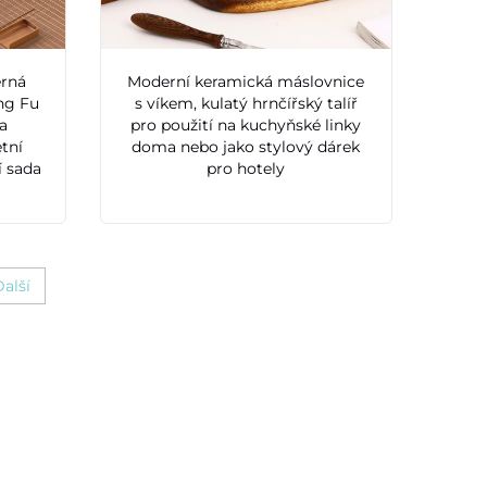
erná
Moderní keramická máslovnice
ng Fu
s víkem, kulatý hrnčířský talíř
a
pro použití na kuchyňské linky
tní
doma nebo jako stylový dárek
í sada
pro hotely
alší