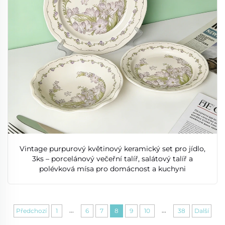
Vintage purpurový květinový keramický set pro jídlo,
3ks – porcelánový večeřní talíř, salátový talíř a
polévková mísa pro domácnost a kuchyni
...
...
Předchozí
1
6
7
8
9
10
38
Další