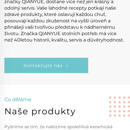
značky QIANYUE, dostane více než jen krásný a
odolný servis. Vaše lahodné recepty potkají naše
zdravé produkty, které oslavují každou chuť,
posouvají každou zkušenost na vyšší úroveň a
přinášejí vaši tvořivou představu k nádhernému
životu. Značka QIANYUE stolních potřeb má více
než 40letou historii, kvalitu, servis a důvěryhodnost.
Kontaktujte nás
Co děláme
Naše produkty
Pyšníme se tím, že nabízíme spolehlivá keramická