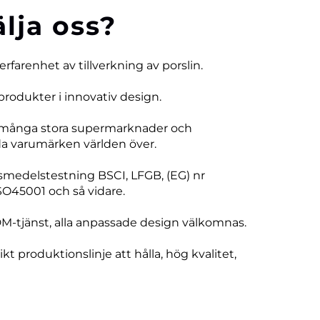
älja oss?
 erfarenhet av tillverkning av porslin.
produkter i innovativ design.
 många stora supermarknader och
 varumärken världen över.
vsmedelstestning BSCI, LFGB, (EG) nr
SO45001 och så vidare.
DM-tjänst, alla anpassade design välkomnas.
ikt produktionslinje att hålla, hög kvalitet,