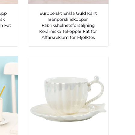
opp
Europeiskt Enkla Guld Kant
lsk
Benporslinskoppar
ch Fat
Fabrikshelhetsförsäljning
Keramiska Tekoppar Fat för
Affärsreklam för Mjölktes