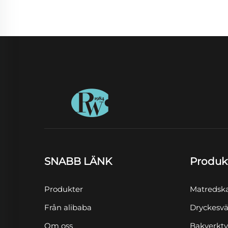
SNABB LÄNK
Produk
Produkter
Matredsk
Från alibaba
Dryckesvä
Om oss
Bakverkt