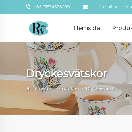
+86-13534638099
[email protecte
Hemsida
Produk
Dryckesvätskor
Hemsida
>
Produkter
>
Dryckesvätskor