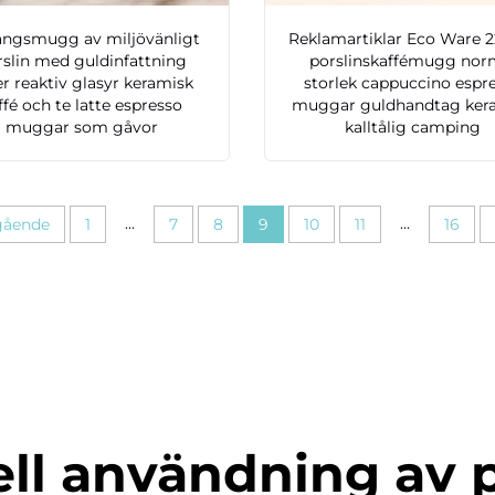
ngsmugg av miljövänligt
Reklamartiklar Eco Ware 
rslin med guldinfattning
porslinskaffémugg nor
er reaktiv glasyr keramisk
storlek cappuccino espr
ffé och te latte espresso
muggar guldhandtag ker
muggar som gåvor
kalltålig camping
...
...
gående
1
7
8
9
10
11
16
ell användning av 