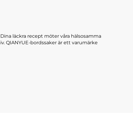
. Dina läckra recept möter våra hälsosamma
ll liv. QIANYUE-bordssaker är ett varumärke