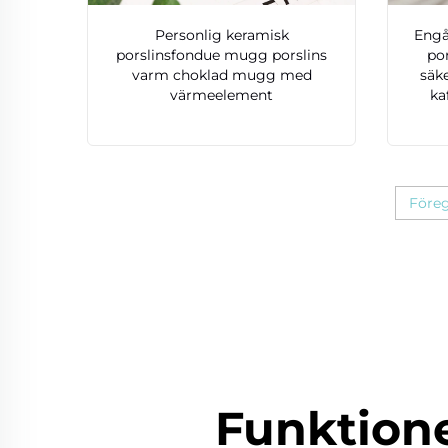
Personlig keramisk
Engå
porslinsfondue mugg porslins
po
varm choklad mugg med
säk
värmeelement
ka
Före
Funktion