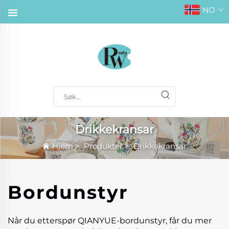
NO
Drikkekransar
Hjem
>
Produkter
>
Drikkekransar
Bordunstyr
Når du etterspør QIANYUE-bordunstyr, får du mer