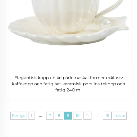
Elegantisk kopp unike pärlemaskal former exklusiv
kaffekopp och fatig set keramisk porslins tekopp och
fatig 240 ml
...
...
Forrige
1
7
8
9
10
11
16
Neste