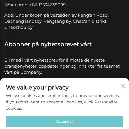
WhatsApp: +86 13534638099
Add: Under broen på vestsiden av Feng'an Road,
Dacheng landsby, Fengtang by, Chao'an distrikt,
Chaozhou by
Abonner på nyhetsbrevet vårt
Bli med i vårt nyhetsbrev for å motta de nyeste
bransjenyheter, oppdateringer og innsikter fra teamet
vårt på Company.
We value your privacy
Abonner
We use cookies and similar tools to provide our services.
If you don't want to accept all cookies, click Personalize
Copyright © 2025 av Chaozhou Qianyue Ceramics Co.,
cookies.
Ltd.
Personvernerklæring
Accept all