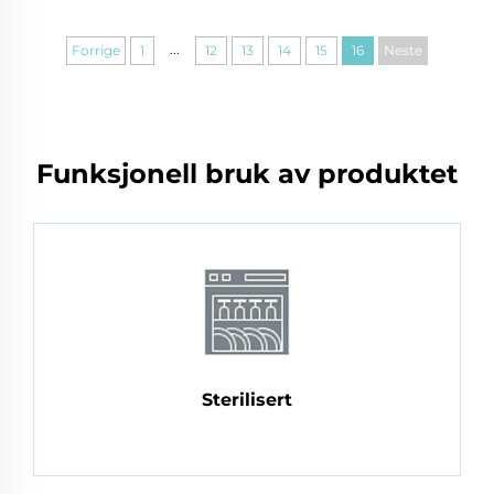
...
Forrige
1
12
13
14
15
16
Neste
Funksjonell bruk av produktet
Sterilisert