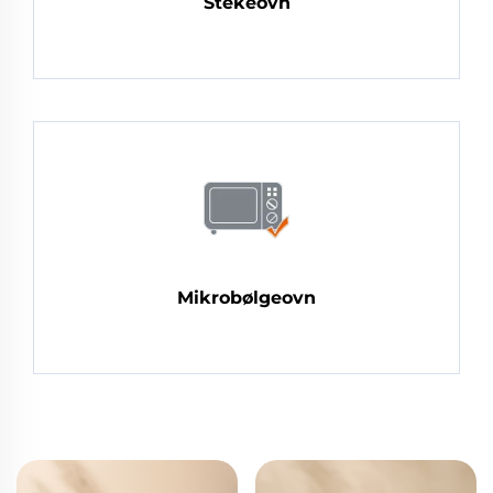
Stekeovn
Mikrobølgeovn