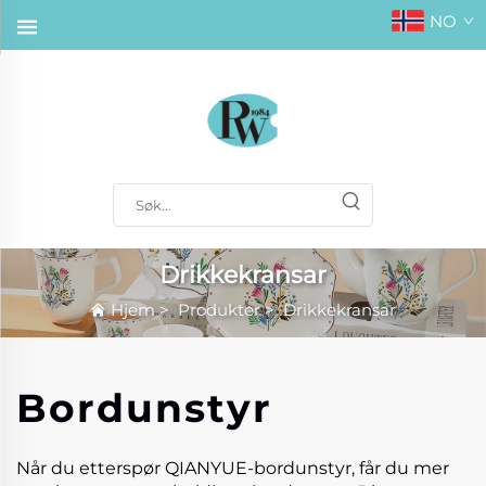
NO
Drikkekransar
Hjem
>
Produkter
>
Drikkekransar
Bordunstyr
Når du etterspør QIANYUE-bordunstyr, får du mer