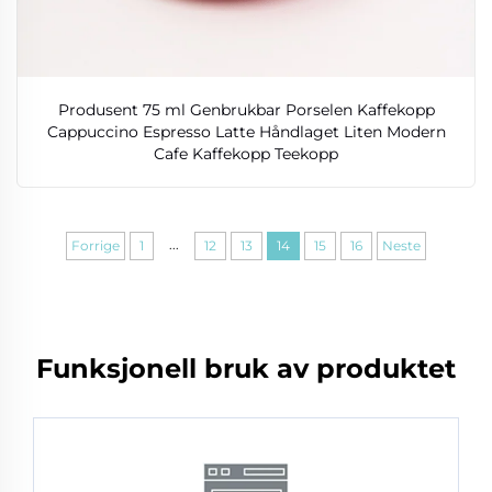
Produsent 75 ml Genbrukbar Porselen Kaffekopp
Cappuccino Espresso Latte Håndlaget Liten Modern
Cafe Kaffekopp Teekopp
...
Forrige
1
12
13
14
15
16
Neste
Funksjonell bruk av produktet