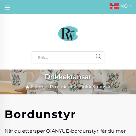
NO
Drikkekransar
Hjem
>
Produkter
>
Drikkekransar
Bordunstyr
Når du etterspør QIANYUE-bordunstyr, får du mer