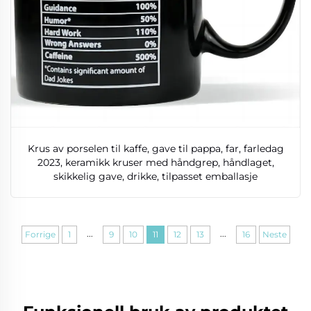
Krus av porselen til kaffe, gave til pappa, far, farledag
2023, keramikk kruser med håndgrep, håndlaget,
skikkelig gave, drikke, tilpasset emballasje
...
...
Forrige
1
9
10
11
12
13
16
Neste