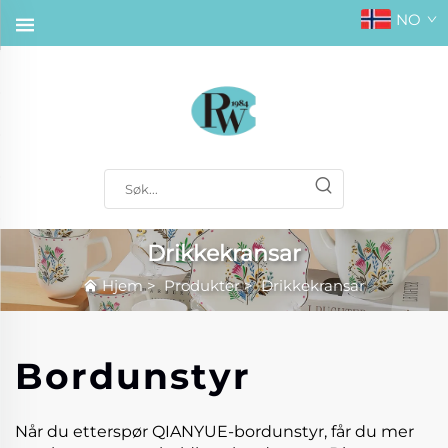
NO
Drikkekransar
Hjem
>
Produkter
>
Drikkekransar
Bordunstyr
Når du etterspør QIANYUE-bordunstyr, får du mer