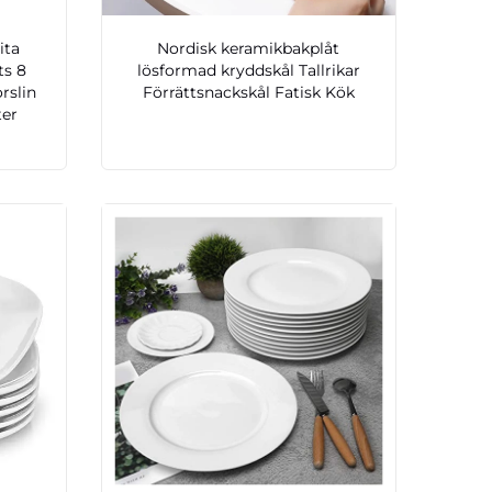
ita
Nordisk keramikbakplåt
ts 8
lösformad kryddskål Tallrikar
rslin
Förrättsnackskål Fatisk Kök
ter