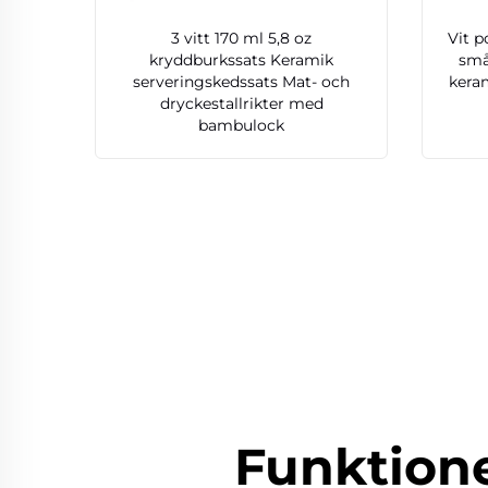
3 vitt 170 ml 5,8 oz
Vit p
kryddburkssats Keramik
små
serveringskedssats Mat- och
keram
dryckestallrikter med
bambulock
Funktion