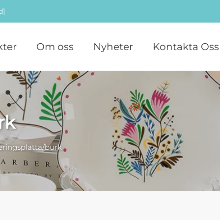
d]
ter
Om oss
Nyheter
Kontakta Oss
rk
eringsplatta/burk