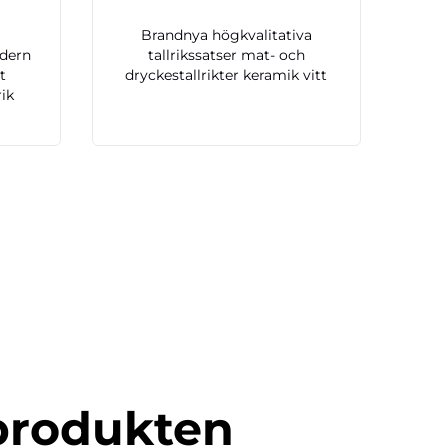
Brandnya högkvalitativa
odern
tallrikssatser mat- och
t
dryckestallrikter keramik vitt
rik
produkten