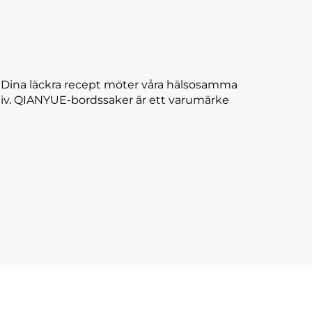
. Dina läckra recept möter våra hälsosamma
ll liv. QIANYUE-bordssaker är ett varumärke