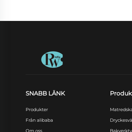
SNABB LÄNK
Produk
Produkter
Matredsk
Från alibaba
Dryckesvä
Om oss
Bakverkt