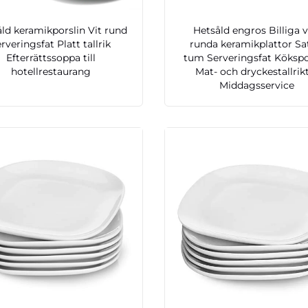
ld keramikporslin Vit rund
Hetsåld engros Billiga v
rveringsfat Platt tallrik
runda keramikplattor Sa
Efterrättssoppa till
tum Serveringsfat Kökspo
hotellrestaurang
Mat- och dryckestallrik
Middagsservice