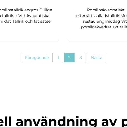
orslinstallrik engros Billiga
Porslinskvadratiskt
 tallrikar Vitt kvadratiska
efterrättssalladstallrik M
ikfat Tallrik och fat satser
restaurangmiddag Vit
porslinskvadratiskt tall
Föregående
1
2
3
Nästa
ell användning av 