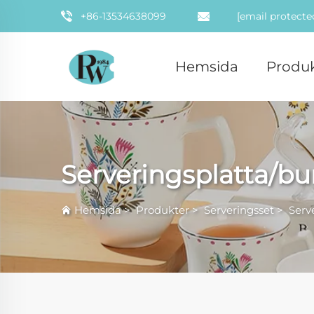
+86-13534638099
[email protecte
Hemsida
Produk
Serveringsplatta/bu
Hemsida
>
Produkter
>
Serveringsset
>
Serv