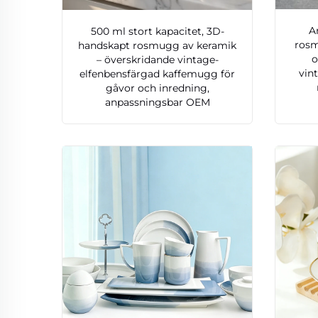
A
500 ml stort kapacitet, 3D-
rosm
handskapt rosmugg av keramik
o
– överskridande vintage-
vin
elfenbensfärgad kaffemugg för
gåvor och inredning,
anpassningsbar OEM