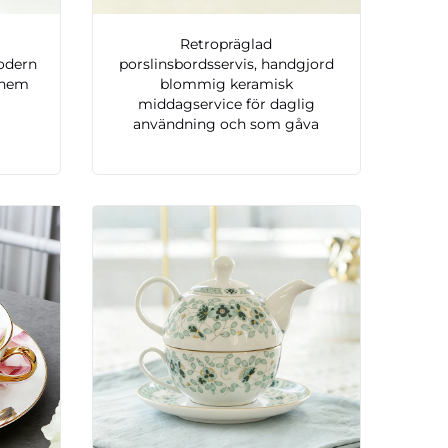
Retropräglad
odern
porslinsbordsservis, handgjord
 hem
blommig keramisk
middagservice för daglig
användning och som gåva