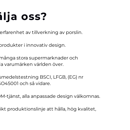
älja oss?
 erfarenhet av tillverkning av porslin.
produkter i innovativ design.
 många stora supermarknader och
 varumärken världen över.
vsmedelstestning BSCI, LFGB, (EG) nr
SO45001 och så vidare.
DM-tjänst, alla anpassade design välkomnas.
ikt produktionslinje att hålla, hög kvalitet,