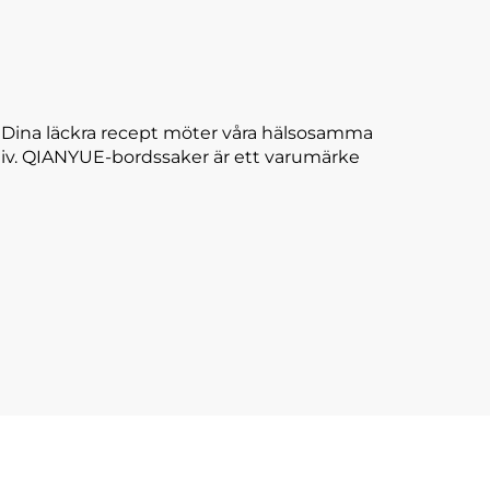
. Dina läckra recept möter våra hälsosamma
ll liv. QIANYUE-bordssaker är ett varumärke