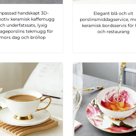
npassad handskapt 3D-
Elegant blå och vit
otiv keramisk kaffemugg
porslinsmiddagservice, m
ch underfatssats, lyxig
keramisk bordsservis för
tageporslins tekmugg för
och restaurang
mors dag och bröllop