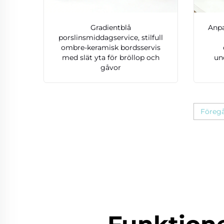
Gradientblå
Anpa
porslinsmiddagservice, stilfull
ombre-keramisk bordsservis
med slät yta för bröllop och
und
gåvor
Föreg