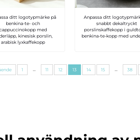
ssa ditt logotypmärke på
Anpassa ditt logotypmär
benkina-te- och
snabbt dekaltryckt
cappuccinokopp med
porslinskaffekopp i guld
erläpp, kinesisk porslin,
benkina-te-kopp med unde
arabisk lyxkaffekopp
...
...
ående
1
11
12
13
14
15
38