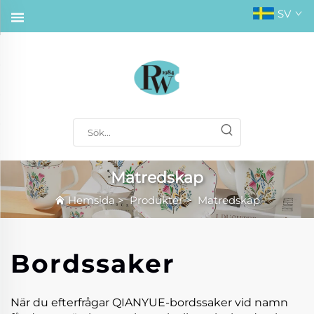
SV
Matredskap
Hemsida
>
Produkter
>
Matredskap
Bordssaker
När du efterfrågar QIANYUE-bordssaker vid namn