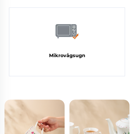
Mikrovågsugn