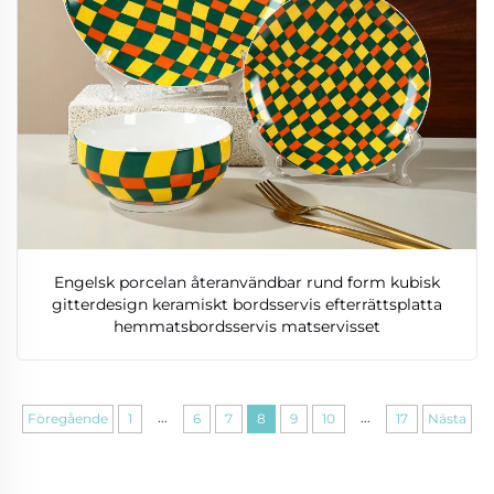
Engelsk porcelan återanvändbar rund form kubisk
gitterdesign keramiskt bordsservis efterrättsplatta
hemmatsbordsservis matservisset
...
...
Föregående
1
6
7
8
9
10
17
Nästa