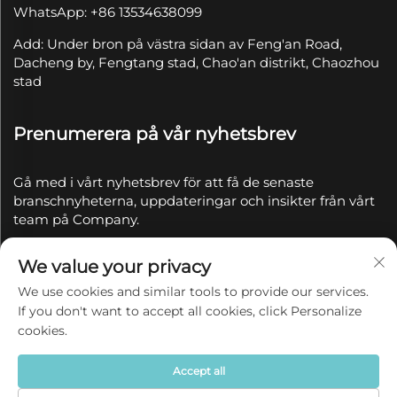
WhatsApp: +86 13534638099
Add: Under bron på västra sidan av Feng'an Road,
Dacheng by, Fengtang stad, Chao'an distrikt, Chaozhou
stad
Prenumerera på vår nyhetsbrev
Gå med i vårt nyhetsbrev för att få de senaste
branschnyheterna, uppdateringar och insikter från vårt
team på Company.
We value your privacy
Prenumerera
We use cookies and similar tools to provide our services.
If you don't want to accept all cookies, click Personalize
Copyright © 2025 av Chaozhou Qianyue Ceramics Co.,
cookies.
Ltd.
Integritetspolicy
Accept all