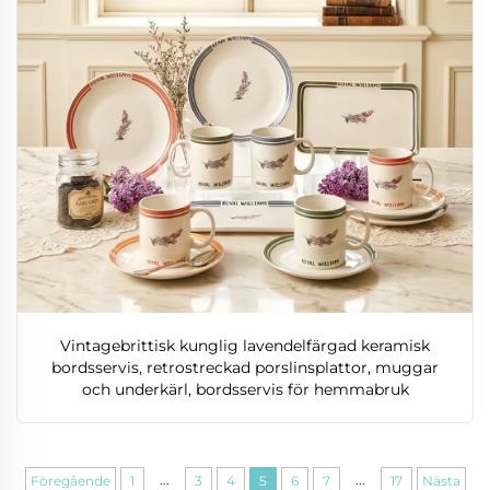
Vintagebrittisk kunglig lavendelfärgad keramisk
bordsservis, retrostreckad porslinsplattor, muggar
och underkärl, bordsservis för hemmabruk
...
...
Föregående
1
3
4
5
6
7
17
Nästa