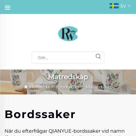
SV
Matredskap
Hemsida
>
Produkter
>
Matredskap
Bordssaker
När du efterfrågar QIANYUE-bordssaker vid namn