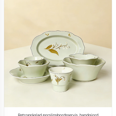
Retropräglad porslinsbordsservis, handgjord