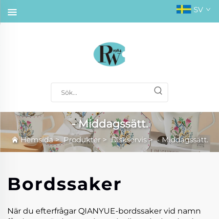
SV
- Middagssätt.
Hemsida
>
Produkter
>
Diskservis
>
- Middagssätt.
Bordssaker
När du efterfrågar QIANYUE-bordssaker vid namn