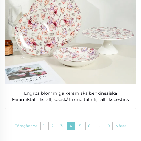
Engros blommiga keramiska benkinesiska
keramiktallrikställ, sopskål, rund tallrik, tallriksbestick
...
Föregående
1
2
3
4
5
6
9
Nästa