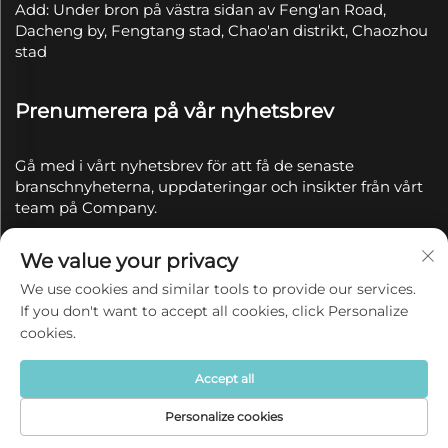
Add: Under bron på västra sidan av Feng'an Road,
Dacheng by, Fengtang stad, Chao'an distrikt, Chaozhou
stad
Prenumerera på vår nyhetsbrev
Gå med i vårt nyhetsbrev för att få de senaste
branschnyheterna, uppdateringar och insikter från vårt
team på Company.
We value your privacy
Prenumerera
We use cookies and similar tools to provide our services.
If you don't want to accept all cookies, click Personalize
Copyright © 2025 av Chaozhou Qianyue Ceramics Co.,
cookies.
Ltd.
Integritetspolicy
Accept all
Personalize cookies
Hemsida
Produkt
Om oss
KONTAKTA