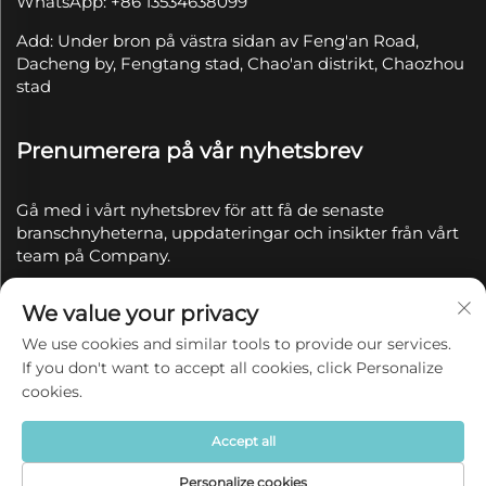
WhatsApp: +86 13534638099
Add: Under bron på västra sidan av Feng'an Road,
Dacheng by, Fengtang stad, Chao'an distrikt, Chaozhou
stad
Prenumerera på vår nyhetsbrev
Gå med i vårt nyhetsbrev för att få de senaste
branschnyheterna, uppdateringar och insikter från vårt
team på Company.
We value your privacy
Prenumerera
We use cookies and similar tools to provide our services.
If you don't want to accept all cookies, click Personalize
Copyright © 2025 av Chaozhou Qianyue Ceramics Co.,
cookies.
Ltd.
Integritetspolicy
Accept all
Personalize cookies