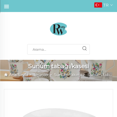
TR
Sunum tabağı/kasesi
Ana Sayfa
>
Ürünler
>
Sunum takımı
>
Sunum tabağı/kasesi