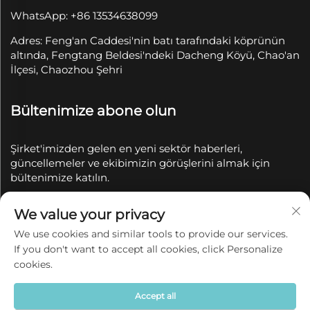
WhatsApp: +86 13534638099
Adres: Feng'an Caddesi'nin batı tarafındaki köprünün
altında, Fengtang Beldesi'ndeki Dacheng Köyü, Chao'an
İlçesi, Chaozhou Şehri
Bültenimize abone olun
Şirket'imizden gelen en yeni sektör haberleri,
güncellemeler ve ekibimizin görüşlerini almak için
bültenimize katılın.
We value your privacy
Abone Ol
We use cookies and similar tools to provide our services.
If you don't want to accept all cookies, click Personalize
Telif Hakkı © 2025 Chaozhou Qianyue Seramik Sanayi
cookies.
ve Ticaret A.Ş. tarafından saklıdır.
Gizlilik politikası
Accept all