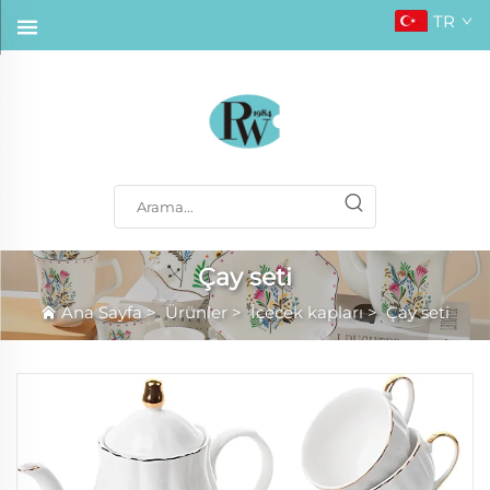
TR
Çay seti
Ana Sayfa
>
Ürünler
>
İçecek kapları
>
Çay seti