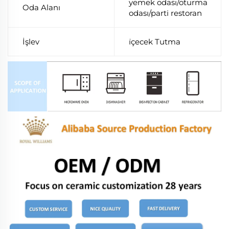
yemek odası/oturma
Oda Alanı
odası/parti restoran
İşlev
i̇çecek Tutma