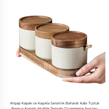
Ahşap Kapak ve Kaşıkla Seramik Baharat Kabı Tuzluk
Bamya Kapağı Mutfak Tezgahı Düzenleme Araçları