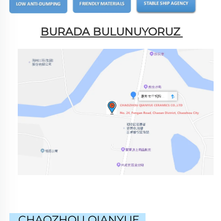
BURADA BULUNUYORUZ 
CHAOZHOU QIANYUE