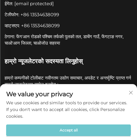
ईमेल:
[email protected]
टेलीफोन: +86 13534638099
व्हाट्सएप: +86 13534638099
ठेगाना: फेंग'आन रोडको पश्चिम तर्फको पुलको तल, डाचेंग गाउँ, फेंगटाङ नगर,
चाओ'आन जिल्ला, चाओजोउ सहरमा
हाम्रो न्यूजलेटरको सदस्यता लिनुहोस्
हाम्रो कम्पनीको टोलीबाट नवीनतम उद्योग समाचार, अपडेट र अन्तर्दृष्टि प्राप्त गर्न
हाम्रो न्यूजलेटरमा सामेल हुनुहोस्।
We value your privacy
सदस्यता लिनुहोस्
We use cookies and similar tools to provide our services.
If you don't want to accept all cookies, click Personalize
cookies.
कॉपीराइट © 2025 चाओजोउ क्वानयुए सिरामिक कं, लिमिटेडको नाममा
गोपनीयता नीति
Accept all