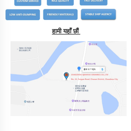
हामी यहाँ छौं 