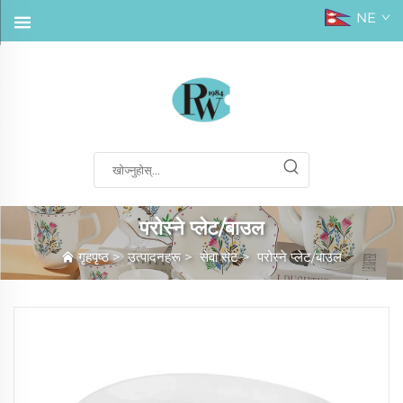
NE
परोस्ने प्लेट/बाउल
गृहपृष्ठ
>
उत्पादनहरू
>
सेवा सेट
>
परोस्ने प्लेट/बाउल