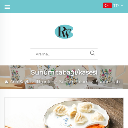
TR
Sunum tabağı/kasesi
Ana Sayfa
>
Ürünler
>
Sunum takımı
>
Sunum tabağı/kasesi