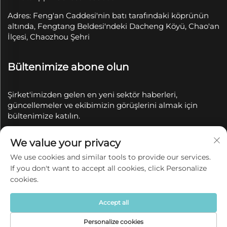
Adres: Feng'an Caddesi'nin batı tarafındaki köprünün
altında, Fengtang Beldesi'ndeki Dacheng Köyü, Chao'an
İlçesi, Chaozhou Şehri
Bültenimize abone olun
Şirket'imizden gelen en yeni sektör haberleri,
güncellemeler ve ekibimizin görüşlerini almak için
bültenimize katılın.
We value your privacy
Abone Ol
We use cookies and similar tools to provide our services.
If you don't want to accept all cookies, click Personalize
Telif Hakkı © 2025 Chaozhou Qianyue Seramik Sanayi
cookies.
ve Ticaret A.Ş. tarafından saklıdır.
Gizlilik politikası
Accept all
Personalize cookies