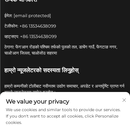
ईमेल:
[email protected]
टेलीफोन: +86 13534638099
व्हाट्सएप: +86 13534638099
ठेगाना: फेंग'आन रोडको पश्चिम तर्फको पुलको तल, डाचेंग गाउँ, फेंगटाङ नगर,
चाओ'आन जिल्ला, चाओजोउ सहरमा
हाम्रो न्यूजलेटरको सदस्यता लिनुहोस्
हाम्रो कम्पनीको टोलीबाट नवीनतम उद्योग समाचार, अपडेट र अन्तर्दृष्टि प्राप्त गर्न
हाम्रो न्यूजलेटरमा सामेल हुनुहोस्।
We value your privacy
सदस्यता लिनुहोस्
We use cookies and similar tools to provide our services.
If you don't want to accept all cookies, click Personalize
cookies.
कॉपीराइट © 2025 चाओजोउ क्वानयुए सिरामिक कं, लिमिटेडको नाममा