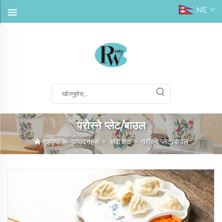
NE
परोस्ने प्लेट/बाउल
गृहपृष्ठ
>
उत्पादनहरू
>
सेवा सेट
>
परोस्ने प्लेट/बाउल