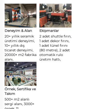
Deneyim & Alan 
Ekipmanlar 
20+ yıllık seramik 
2 adet shuttle fırın, 
üretimi deneyimi, 
1 adet dekor fırını, 
10+ yıllık dış 
1 adet tünel fırını 
ticaret deneyimi, 
(80 metre), 2 adet 
20000+ m2 fabrika 
otomatik rulo 
alanı, 
üretim hattı, 
Örnek, Sertifika ve 
Takım 
500+ m2 alanlı 
sergi alanı, 3000+ 
örnek, 11 