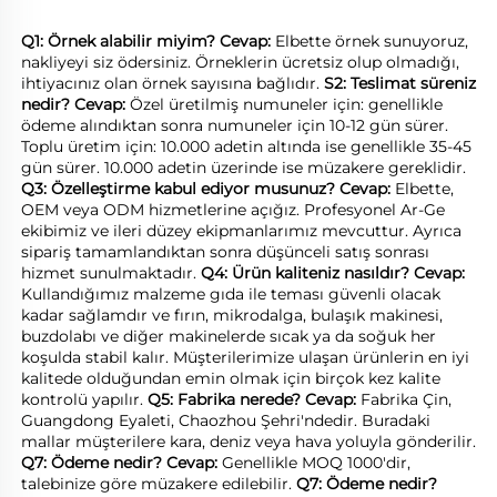
Q1: Örnek alabilir miyim? 
Cevap: 
Elbette örnek sunuyoruz, 
nakliyeyi siz ödersiniz. Örneklerin ücretsiz olup olmadığı, 
ihtiyacınız olan örnek sayısına bağlıdır. 
S2: Teslimat süreniz 
nedir? 
Cevap: 
Özel üretilmiş numuneler için: genellikle 
ödeme alındıktan sonra numuneler için 10-12 gün sürer. 
Toplu üretim için: 10.000 adetin altında ise genellikle 35-45 
gün sürer. 10.000 adetin üzerinde ise müzakere gereklidir. 
Q3: Özelleştirme kabul ediyor musunuz? 
Cevap: 
Elbette, 
OEM veya ODM hizmetlerine açığız. Profesyonel Ar-Ge 
ekibimiz ve ileri düzey ekipmanlarımız mevcuttur. Ayrıca 
sipariş tamamlandıktan sonra düşünceli satış sonrası 
hizmet sunulmaktadır. 
Q4: Ürün kaliteniz nasıldır? 
Cevap: 
Kullandığımız malzeme gıda ile teması güvenli olacak 
kadar sağlamdır ve fırın, mikrodalga, bulaşık makinesi, 
buzdolabı ve diğer makinelerde sıcak ya da soğuk her 
koşulda stabil kalır. Müşterilerimize ulaşan ürünlerin en iyi 
kalitede olduğundan emin olmak için birçok kez kalite 
kontrolü yapılır. 
Q5: Fabrika nerede? 
Cevap: 
Fabrika Çin, 
Guangdong Eyaleti, Chaozhou Şehri'ndedir. Buradaki 
mallar müşterilere kara, deniz veya hava yoluyla gönderilir. 
Q7: Ödeme nedir? 
Cevap: 
Genellikle MOQ 1000'dir, 
talebinize göre müzakere edilebilir. 
Q7: Ödeme nedir? 