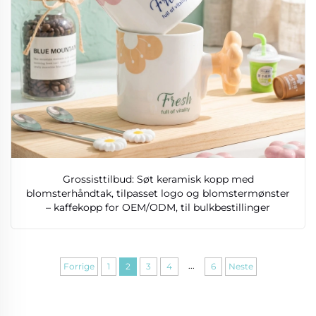
Grossisttilbud: Søt keramisk kopp med
blomsterhåndtak, tilpasset logo og blomstermønster
– kaffekopp for OEM/ODM, til bulkbestillinger
...
Forrige
1
2
3
4
6
Neste