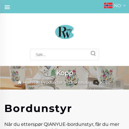
NO
Kopp
Hjem
>
Produkter
>
Drikkevarer
>
Kopp
Bordunstyr
Når du etterspør QIANYUE-bordunstyr, får du mer