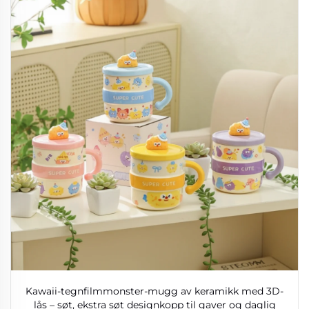
Kawaii-tegnfilmmonster-mugg av keramikk med 3D-
lås – søt, ekstra søt designkopp til gaver og daglig