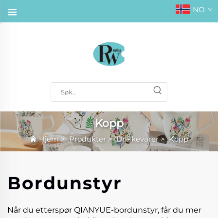
NO
Kopp
Hjem
>
Produkter
>
Drikkevarer
>
Kopp
Bordunstyr
Når du etterspør QIANYUE-bordunstyr, får du mer