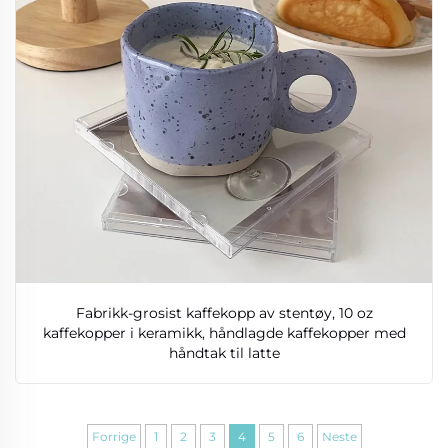
Fabrikk-grosist kaffekopp av stentøy, 10 oz
kaffekopper i keramikk, håndlagde kaffekopper med
håndtak til latte
Forrige
1
2
3
4
5
6
Neste