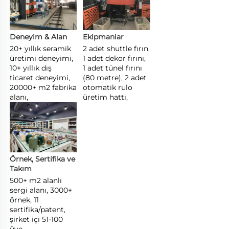
Deneyim & Alan 
Ekipmanlar 
20+ yıllık seramik 
2 adet shuttle fırın, 
üretimi deneyimi, 
1 adet dekor fırını, 
10+ yıllık dış 
1 adet tünel fırını 
ticaret deneyimi, 
(80 metre), 2 adet 
20000+ m2 fabrika 
otomatik rulo 
alanı, 
üretim hattı, 
Örnek, Sertifika ve 
Takım 
500+ m2 alanlı 
sergi alanı, 3000+ 
örnek, 11 
sertifika/patent, 
şirket içi 51-100 