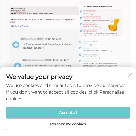
We value your privacy
We use cookies and similar tools to provide our services.
If you don't want to accept all cookies, click Personalize
cookies.
Accept all
Katıldığımız Diziler 
Personalize cookies
________________
Ana Sayfa
Ürün
Hakkında
İletişim