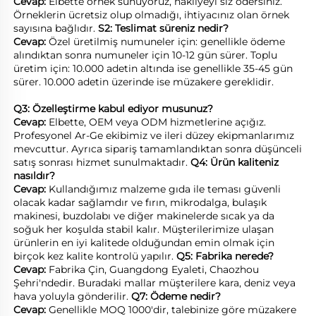
Cevap: 
Elbette örnek sunuyoruz, nakliyeyi siz ödersiniz. 
Örneklerin ücretsiz olup olmadığı, ihtiyacınız olan örnek 
sayısına bağlıdır. 
S2: Teslimat süreniz nedir? 
Cevap: 
Özel üretilmiş numuneler için: genellikle ödeme 
alındıktan sonra numuneler için 10-12 gün sürer. Toplu 
üretim için: 10.000 adetin altında ise genellikle 35-45 gün 
sürer. 10.000 adetin üzerinde ise müzakere gereklidir. 
Q3: Özelleştirme kabul ediyor musunuz? 
Cevap: 
Elbette, OEM veya ODM hizmetlerine açığız. 
Profesyonel Ar-Ge ekibimiz ve ileri düzey ekipmanlarımız 
mevcuttur. Ayrıca sipariş tamamlandıktan sonra düşünceli 
satış sonrası hizmet sunulmaktadır. 
Q4: Ürün kaliteniz 
nasıldır? 
Cevap: 
Kullandığımız malzeme gıda ile teması güvenli 
olacak kadar sağlamdır ve fırın, mikrodalga, bulaşık 
makinesi, buzdolabı ve diğer makinelerde sıcak ya da 
soğuk her koşulda stabil kalır. Müşterilerimize ulaşan 
ürünlerin en iyi kalitede olduğundan emin olmak için 
birçok kez kalite kontrolü yapılır. 
Q5: Fabrika nerede? 
Cevap: 
Fabrika Çin, Guangdong Eyaleti, Chaozhou 
Şehri'ndedir. Buradaki mallar müşterilere kara, deniz veya 
hava yoluyla gönderilir. 
Q7: Ödeme nedir? 
Cevap: 
Genellikle MOQ 1000'dir, talebinize göre müzakere 