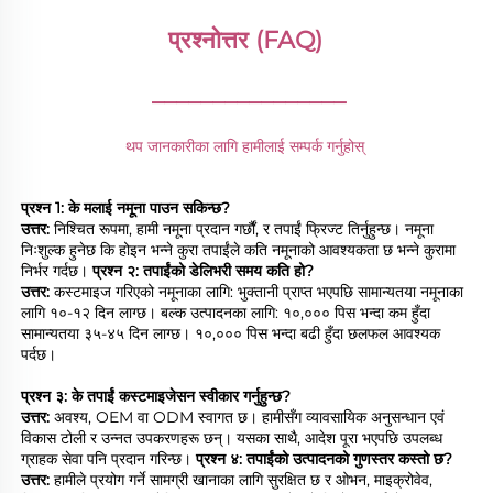
प्रश्नोत्तर (FAQ) 
________________
थप जानकारीका लागि हामीलाई सम्पर्क गर्नुहोस् 
प्रश्न 1: के मलाई नमूना पाउन सकिन्छ? 
उत्तर: 
निश्चित रूपमा, हामी नमूना प्रदान गर्छौं, र तपाईं फ्रिज्ट तिर्नुहुन्छ। नमूना 
निःशुल्क हुनेछ कि होइन भन्ने कुरा तपाईंले कति नमूनाको आवश्यकता छ भन्ने कुरामा 
निर्भर गर्दछ। 
प्रश्न २: तपाईंको डेलिभरी समय कति हो? 
उत्तर: 
कस्टमाइज गरिएको नमूनाका लागि: भुक्तानी प्राप्त भएपछि सामान्यतया नमूनाका 
लागि १०-१२ दिन लाग्छ। बल्क उत्पादनका लागि: १०,००० पिस भन्दा कम हुँदा 
सामान्यतया ३५-४५ दिन लाग्छ। १०,००० पिस भन्दा बढी हुँदा छलफल आवश्यक 
पर्दछ। 
प्रश्न ३: के तपाईं कस्टमाइजेसन स्वीकार गर्नुहुन्छ? 
उत्तर: 
अवश्य, OEM वा ODM स्वागत छ। हामीसँग व्यावसायिक अनुसन्धान एवं 
विकास टोली र उन्नत उपकरणहरू छन्। यसका साथै, आदेश पूरा भएपछि उपलब्ध 
ग्राहक सेवा पनि प्रदान गरिन्छ। 
प्रश्न ४: तपाईंको उत्पादनको गुणस्तर कस्तो छ? 
उत्तर: 
हामीले प्रयोग गर्ने सामग्री खानाका लागि सुरक्षित छ र ओभन, माइक्रोवेव, 