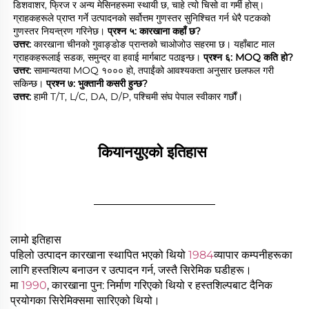
डिशवाशर, फ्रिज र अन्य मेसिनहरूमा स्थायी छ, चाहे त्यो चिसो वा गर्मी होस्। 
ग्राहकहरूले प्राप्त गर्ने उत्पादनको सर्वोत्तम गुणस्तर सुनिश्चित गर्न धेरै पटकको 
गुणस्तर नियन्त्रण गरिनेछ। 
प्रश्न ५: कारखाना कहाँ छ? 
उत्तर: 
कारखाना चीनको गुवाङ्डोङ प्रान्तको चाओजोउ सहरमा छ। यहाँबाट माल 
ग्राहकहरूलाई सडक, समुन्द्र वा हवाई मार्गबाट पठाइन्छ। 
प्रश्न ६: MOQ कति हो? 
उत्तर: 
सामान्यतया MOQ १००० हो, तपाईंको आवश्यकता अनुसार छलफल गरी 
सकिन्छ। 
प्रश्न ७: भुक्तानी कसरी हुन्छ? 
उत्तर: 
हामी T/T, L/C, DA, D/P, पश्चिमी संघ पेपाल स्वीकार गर्छौं। 
कियानयुएको इतिहास 
________________
लामो इतिहास
पहिलो उत्पादन कारखाना स्थापित भएको थियो
1984
व्यापार कम्पनीहरूका
लागि हस्तशिल्प बनाउन र उत्पादन गर्न, जस्तै सिरेमिक घडीहरू।
मा
1990
, कारखाना पुन: निर्माण गरिएको थियो र हस्तशिल्पबाट दैनिक
प्रयोगका सिरेमिक्समा सारिएको थियो।