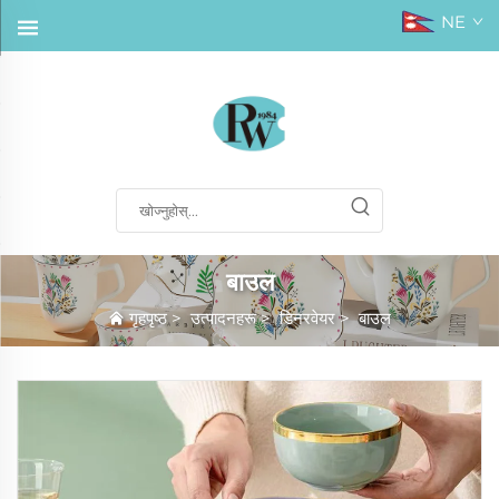
NE
बाउल
गृहपृष्ठ
>
उत्पादनहरू
>
डिनरवेयर
>
बाउल