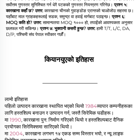
सर्वोत्तम गुणस्तर सुनिश्चित गर्न धेरै पटकको गुणस्तर नियन्त्रण गरिनेछ। 
प्रश्न ५: 
कारखाना कहाँ छ? 
उत्तर: 
कारखाना चीनको गुवाङ्डोङ प्रान्तको चाओजोउ सहरमा छ। 
यहाँबाट माल ग्राहकहरूलाई सडक, समुन्द्र वा हवाई मार्गबाट पठाइन्छ। 
प्रश्न ६: 
MOQ कति हो? 
उत्तर: 
सामान्यतया MOQ १००० हो, तपाईंको आवश्यकता अनुसार 
छलफल गरी सकिन्छ। 
प्रश्न ७: भुक्तानी कसरी हुन्छ? 
उत्तर: 
हामी T/T, L/C, DA, 
D/P, पश्चिमी संघ पेपाल स्वीकार गर्छौं। 
कियानयुएको इतिहास 
________________
लामो इतिहास
पहिलो उत्पादन कारखाना स्थापित भएको थियो
1984
व्यापार कम्पनीहरूका
लागि हस्तशिल्प बनाउन र उत्पादन गर्न, जस्तै सिरेमिक घडीहरू।
मा
1990
, कारखाना पुन: निर्माण गरिएको थियो र हस्तशिल्पबाट दैनिक
प्रयोगका सिरेमिक्समा सारिएको थियो।
मा
2004
, कारखाना लगभग १४ एकड सम्म विस्तार भयो, र न्यू लाइफ