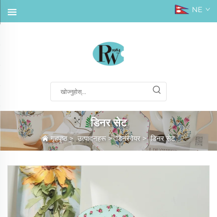
NE
डिनर सेट
गृहपृष्ठ
>
उत्पादनहरू
>
डिनरवेयर
>
डिनर सेट