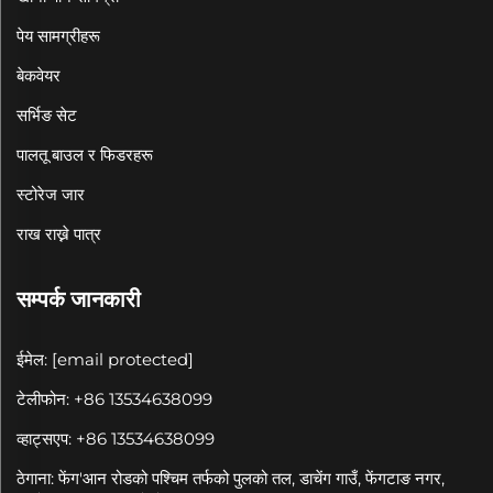
पेय सामग्रीहरू
बेकवेयर
सर्भिङ सेट
पालतू बाउल र फिडरहरू
स्टोरेज जार
राख राख्ने पात्र
सम्पर्क जानकारी
ईमेल:
[email protected]
टेलीफोन: +86 13534638099
व्हाट्सएप: +86 13534638099
ठेगाना: फेंग'आन रोडको पश्चिम तर्फको पुलको तल, डाचेंग गाउँ, फेंगटाङ नगर,