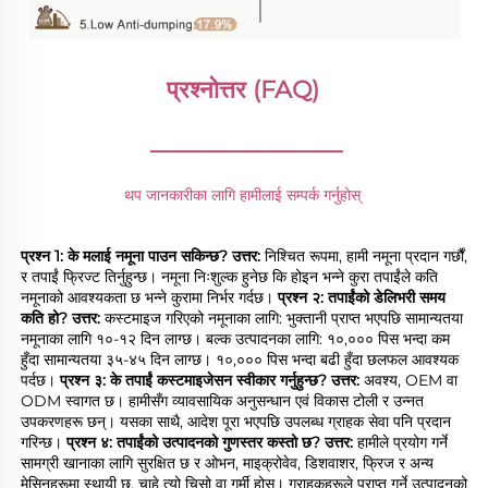
प्रश्नोत्तर (FAQ) 
________________
थप जानकारीका लागि हामीलाई सम्पर्क गर्नुहोस् 
प्रश्न 1: के मलाई नमूना पाउन सकिन्छ? 
उत्तर: 
निश्चित रूपमा, हामी नमूना प्रदान गर्छौं, 
र तपाईं फ्रिज्ट तिर्नुहुन्छ। नमूना निःशुल्क हुनेछ कि होइन भन्ने कुरा तपाईंले कति 
नमूनाको आवश्यकता छ भन्ने कुरामा निर्भर गर्दछ। 
प्रश्न २: तपाईंको डेलिभरी समय 
कति हो? 
उत्तर: 
कस्टमाइज गरिएको नमूनाका लागि: भुक्तानी प्राप्त भएपछि सामान्यतया 
नमूनाका लागि १०-१२ दिन लाग्छ। बल्क उत्पादनका लागि: १०,००० पिस भन्दा कम 
हुँदा सामान्यतया ३५-४५ दिन लाग्छ। १०,००० पिस भन्दा बढी हुँदा छलफल आवश्यक 
पर्दछ। 
प्रश्न ३: के तपाईं कस्टमाइजेसन स्वीकार गर्नुहुन्छ? 
उत्तर: 
अवश्य, OEM वा 
ODM स्वागत छ। हामीसँग व्यावसायिक अनुसन्धान एवं विकास टोली र उन्नत 
उपकरणहरू छन्। यसका साथै, आदेश पूरा भएपछि उपलब्ध ग्राहक सेवा पनि प्रदान 
गरिन्छ। 
प्रश्न ४: तपाईंको उत्पादनको गुणस्तर कस्तो छ? 
उत्तर: 
हामीले प्रयोग गर्ने 
सामग्री खानाका लागि सुरक्षित छ र ओभन, माइक्रोवेव, डिशवाशर, फ्रिज र अन्य 
मेसिनहरूमा स्थायी छ, चाहे त्यो चिसो वा गर्मी होस्। ग्राहकहरूले प्राप्त गर्ने उत्पादनको 