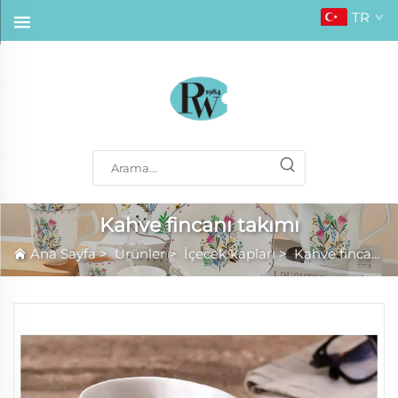
TR
Kahve fincanı takımı
Ana Sayfa
>
Ürünler
>
İçecek kapları
>
Kahve fincanı takımı