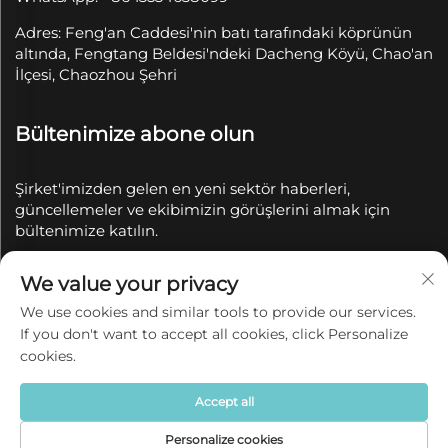
Adres: Feng'an Caddesi'nin batı tarafındaki köprünün
altında, Fengtang Beldesi'ndeki Dacheng Köyü, Chao'an
İlçesi, Chaozhou Şehri
Bültenimize abone olun
Şirket'imizden gelen en yeni sektör haberleri,
güncellemeler ve ekibimizin görüşlerini almak için
bültenimize katılın.
We value your privacy
Abone Ol
We use cookies and similar tools to provide our services.
If you don't want to accept all cookies, click Personalize
Telif Hakkı © 2025 Chaozhou Qianyue Seramik Sanayi
cookies.
ve Ticaret A.Ş. tarafından saklıdır.
Gizlilik politikası
Accept all
Personalize cookies