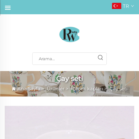
TR
Çay seti
Ana Sayfa
>
Ürünler
>
İçecek kapları
>
Çay seti