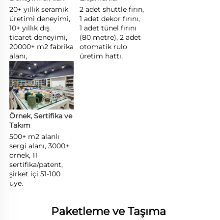
20+ yıllık seramik 
2 adet shuttle fırın, 
üretimi deneyimi, 
1 adet dekor fırını, 
10+ yıllık dış 
1 adet tünel fırını 
ticaret deneyimi, 
(80 metre), 2 adet 
20000+ m2 fabrika 
otomatik rulo 
alanı, 
üretim hattı, 
Örnek, Sertifika ve 
Takım 
500+ m2 alanlı 
sergi alanı, 3000+ 
örnek, 11 
sertifika/patent, 
şirket içi 51-100 
üye. 
Paketleme ve Taşıma 