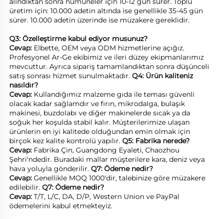
alındıktan sonra numuneler için 10-12 gün sürer. Toplu 
üretim için: 10.000 adetin altında ise genellikle 35-45 gün 
sürer. 10.000 adetin üzerinde ise müzakere gereklidir. 
Q3: Özelleştirme kabul ediyor musunuz? 
Cevap: 
Elbette, OEM veya ODM hizmetlerine açığız. 
Profesyonel Ar-Ge ekibimiz ve ileri düzey ekipmanlarımız 
mevcuttur. Ayrıca sipariş tamamlandıktan sonra düşünceli 
satış sonrası hizmet sunulmaktadır. 
Q4: Ürün kaliteniz 
nasıldır? 
Cevap: 
Kullandığımız malzeme gıda ile teması güvenli 
olacak kadar sağlamdır ve fırın, mikrodalga, bulaşık 
makinesi, buzdolabı ve diğer makinelerde sıcak ya da 
soğuk her koşulda stabil kalır. Müşterilerimize ulaşan 
ürünlerin en iyi kalitede olduğundan emin olmak için 
birçok kez kalite kontrolü yapılır. 
Q5: Fabrika nerede? 
Cevap: 
Fabrika Çin, Guangdong Eyaleti, Chaozhou 
Şehri'ndedir. Buradaki mallar müşterilere kara, deniz veya 
hava yoluyla gönderilir. 
Q7: Ödeme nedir? 
Cevap: 
Genellikle MOQ 1000'dir, talebinize göre müzakere 
edilebilir. 
Q7: Ödeme nedir? 
Cevap: 
T/T, L/C, DA, D/P, Western Union ve PayPal 
ödemelerini kabul etmekteyiz. 