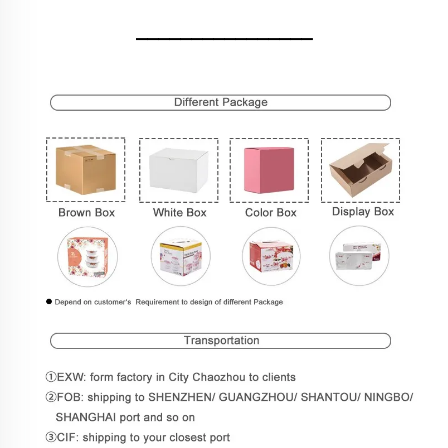
________________