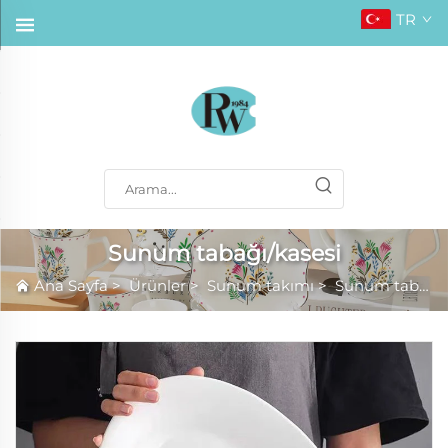
TR
Sunum tabağı/kasesi
Ana Sayfa
>
Ürünler
>
Sunum takımı
>
Sunum tabağı/kasesi