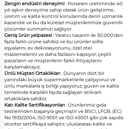
Zengin endüstri deneyimi
: Porselen üretiminde 40
yılı aşkın deneyime sahip olarak ürün geliştirme,
üretim ve kalite kontrol konularında derin uzmanlık
kazandık ve bu da küresel müşterilerimize güvenilir
çözümler sunmamızı sağlıyor.
Geniş ürün yelpazesi
: Yaratıcı tasarım ile 30.000'den
fazla farklı ürüne sahibiz ve bu ürünler sofra
eşyalarını, ev dekorasyonunu, özel otel
malzemelerini ve daha fazlasını kapsıyor; çeşitli
pazarların ve müşterilerin farklı ihtiyaçlarını
karşılamaktayız.
Ünlü Müşteri Ortaklıkları
: Dünyanın dört bir
yanındaki büyük süpermarketlerle çalışıyoruz ve
ünlü markalarla iş birliği yapıyoruz; güven ve kalite
temelinde karşılıklı fayda sağlayan istikrarlı
ortaklıklara sahibiz.
Katı Kalite Sertifikasyonları
: Ürünlerimiz gıda
testlerinden başarıyla geçmiştir ve BSCI, LFGB, (EC)
No 1935/2004, ISO 9001 ve ISO 45001 gibi çok sayıda
otoriter sertifikaya sahiptir; uluslararası kalite ve