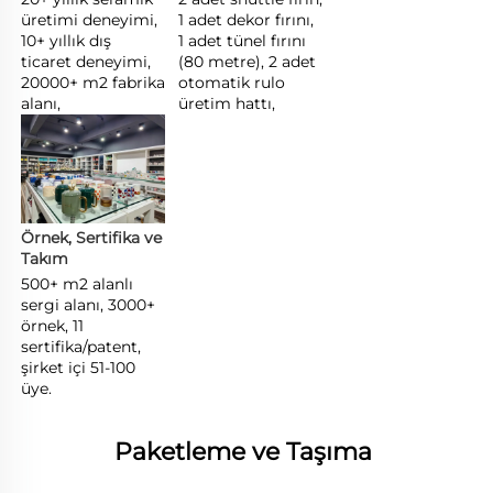
üretimi deneyimi, 
1 adet dekor fırını, 
10+ yıllık dış 
1 adet tünel fırını 
ticaret deneyimi, 
(80 metre), 2 adet 
20000+ m2 fabrika 
otomatik rulo 
alanı, 
üretim hattı, 
Örnek, Sertifika ve 
Takım 
500+ m2 alanlı 
sergi alanı, 3000+ 
örnek, 11 
sertifika/patent, 
şirket içi 51-100 
üye. 
Paketleme ve Taşıma 