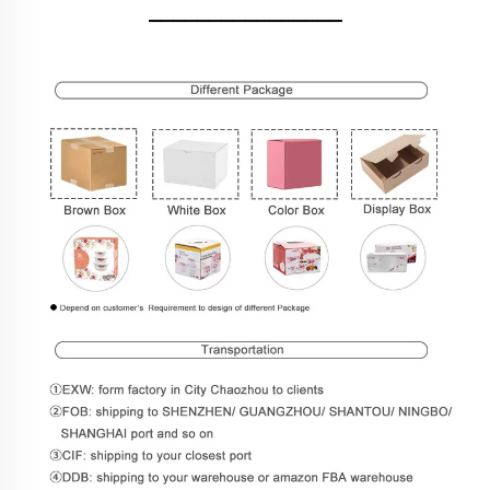
________________