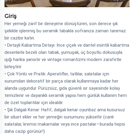
Giriş
Her yemeği zarif bir deneyime dönüştüren, son derece şık
şekilde işlenmiş bu seramik tabakla sofranıza zaman tanımaz
bir cazibe katın.
• Detaylı Kabartma Detayı: İnce çiçek ve dantel esintili kabartma
desenlerle bezeli olan tabak, yumuşak, üç boyutlu dokusuyla
ışığı harika yansıtır ve vintage romantizmi modern zarafetle
birleştirir.
• Çok Yönlü ve Pratik: Aperatifler, tatlılar, salatalar için
sunumdan dekoratif bir parça olarak kullanmaya kadar her
alanda uygundur. Pürüzsüz, gıda güvenli sır sayesinde kolay
temizlenir ve dayanıklı seramik yapısı hem günlük kullanım hem
de özel toplantılar için idealdir.
• Şık Dalgalı Kenar: Hafif, dalgalı kenar oyunbaz ama kusursuz
bir siluet ekler ve her yemeğin sunumunu yükseltir (canlı
salatalar, kremsi makarnalar veya ince pastalar—burada hepsi
daha cazip görünür!)