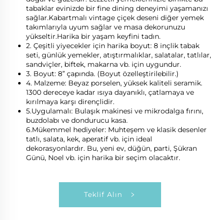
tabaklar evinizde bir fine dining deneyimi yaşamanızı
sağlar.Kabartmalı vintage çiçek deseni diğer yemek
takımlarıyla uyum sağlar ve masa dekorunuzu
yükseltir.Harika bir yaşam keyfini tadın.
2. Çeşitli yiyecekler için harika boyut: 8 inçlik tabak
seti, günlük yemekler, atıştırmalıklar, salatalar, tatlılar,
sandviçler, biftek, makarna vb. için uygundur.
3. Boyut: 8” çapında. (Boyut özelleştirilebilir.)
4. Malzeme: Beyaz porselen, yüksek kaliteli seramik.
1300 dereceye kadar ısıya dayanıklı, çatlamaya ve
kırılmaya karşı dirençlidir.
5.Uygulamalı: Bulaşık makinesi ve mikrodalga fırını,
buzdolabı ve dondurucu kasa.
6.Mükemmel hediyeler: Muhteşem ve klasik desenler
tatlı, salata, kek, aperatif vb. için ideal
dekorasyonlardır. Bu, yeni ev, düğün, parti, Şükran
Günü, Noel vb. için harika bir seçim olacaktır.
Teklif Alın