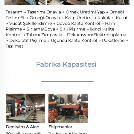
Tasarım → Tasarımı Onayla → Örnek Üretimi Yap → Örneği 
Teslim Et → Örneği Onayla → Kalıp Üretimi → Kalıpları Kurut 
→ Vücut Şekillendirme → Gövde Kalite Kontrol → Ham 
Pişirme → Sırlama/Boya → Sırlı Pişirme → İkinci Kalite 
Kontrol → Tabanı Zımparala → Dekorasyon/Elektrokaplama 
→ Dekoratif Pişirme → Üçüncü Kalite Kontrol → Paketleme → 
Teslimat 
Fabrika Kapasitesi 
________________
Deneyim & Alan 
Ekipmanlar 
20+ yıllık seramik 
2 adet shuttle fırın, 