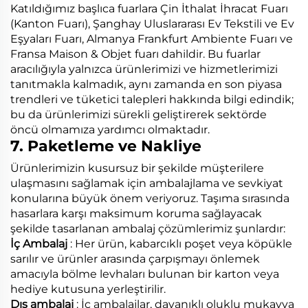
Katıldığımız başlıca fuarlara Çin İthalat İhracat Fuarı
(Kanton Fuarı), Şanghay Uluslararası Ev Tekstili ve Ev
Eşyaları Fuarı, Almanya Frankfurt Ambiente Fuarı ve
Fransa Maison & Objet fuarı dahildir. Bu fuarlar
aracılığıyla yalnızca ürünlerimizi ve hizmetlerimizi
tanıtmakla kalmadık, aynı zamanda en son piyasa
trendleri ve tüketici talepleri hakkında bilgi edindik;
bu da ürünlerimizi sürekli geliştirerek sektörde
öncü olmamıza yardımcı olmaktadır.
7. Paketleme ve Nakliye
Ürünlerimizin kusursuz bir şekilde müşterilere
ulaşmasını sağlamak için ambalajlama ve sevkiyat
konularına büyük önem veriyoruz. Taşıma sırasında
hasarlara karşı maksimum koruma sağlayacak
şekilde tasarlanan ambalaj çözümlerimiz şunlardır:
İç Ambalaj
: Her ürün, kabarcıklı poşet veya köpükle
sarılır ve ürünler arasında çarpışmayı önlemek
amacıyla bölme levhaları bulunan bir karton veya
hediye kutusuna yerleştirilir.
Dış ambalaj
: İç ambalajlar, dayanıklı oluklu mukavva