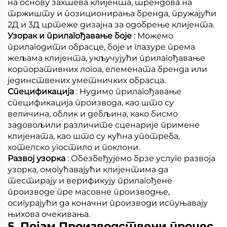
на основу захтева клијента, трендова на
тржишту и позиционирања бренда, пружајући
2Д и 3Д цртеже дизајна за одобрење клијента.
Узорак и прилагођавање боје
: Можемо
прилагодити обрасце, боје и глазуре према
жељама клијента, укључујући прилагођавање
корпоративних логоа, елемената бренда или
јединствених уметничких обрасца.
Спецификација
: Нудимо прилагођавање
спецификација производа, као што су
величина, облик и дебљина, како бисмо
задовољили различите сценарије примене
клијената, као што су кућна употреба,
хотелско угостило и поклони.
Развој узорка
: Обезбеђујемо брзе услуге развоја
узорка, омогућавајући клијентима да
тестирају и верификују прилагођене
производе пре масовне производње,
осигурајући да коначни производи испуњавају
њихова очекивања.
5. Појам Производствени процес