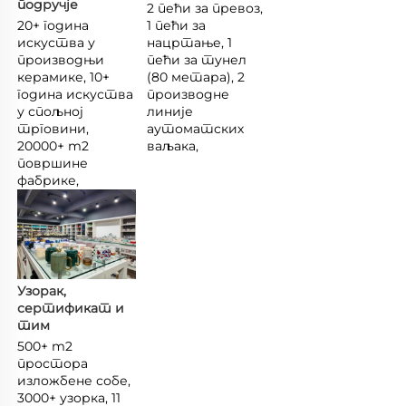
подручје 
2 пећи за превоз, 
20+ година 
1 пећи за 
искуства у 
нацртање, 1 
производњи 
пећи за тунел 
керамике, 10+ 
(80 метара), 2 
година искуства 
производне 
у спољној 
линије 
трговини, 
аутоматских 
20000+ m2 
ваљака, 
површине 
фабрике, 
Узорак, 
сертификат и 
тим 
500+ m2 
простора 
изложбене собе, 
3000+ узорка, 11 