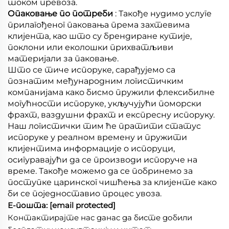
током превоза.
Опаковање по потреби
: Такође нудимо услуге
прилагођеног паковања према захтевима
клијента, као што су брендиране кутије,
поклони или еколошки прихватљиви
материјали за паковање.
Што се тиче испоруке, сарађујемо са
познатим међународним логистичким
компанијама како бисмо пружили флексибилне
могућности испоруке, укључујући поморски
фрахт, ваздушни фрахт и експресну испоруку.
Наш логистички тим ће пратити статус
испоруке у реалном времену и пружити
клијентима информације о испоруци,
осигуравајући да се производи испоруче на
време. Такође можемо да се побринемо за
поступке царинског чишћења за клијенте како
би се поједноставио процес увоза.
Е-пошта:
[email protected]
Контактирајте нас данас да бисте добили