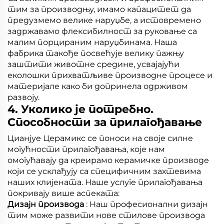
тим за производњу, имамо капацитет да
предузмемо велике наруџбе, а истовремено
задржавамо флексибилност за руковање са
малим порцираним наруџбинама. Наша
фабрика такође посвећује велику пажњу
заштити животне средине, усвајајући
еколошки прихватљиве производне процесе и
материјале како би допринела одрживом
развоју.
4. Уколико је потребно.
Способности за прилагођавање
Цианјуе Церамикс се поноси на своје силне
могућности прилагођавања, које нам
омогућавају да креирамо керамичке производе
који се усклађују са специфичним захтевима
наших клијената. Наше услуге прилагођавања
покривају више аспеката:
Дизајн производа
: Наш професионални дизајн
тим може развити нове стилове производа