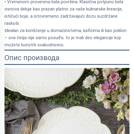
• Vremenom proverena bela površina: Klasična potpuno bela
osnova deluje kao prazan platno za vaše kulinarske kreacije,
ističući boje, a istovremeno zadržavajući dozu suzdržane
raskoši.
Idealan za korišćenje u domaćinstvima, kafićima ili kao poklon
– ova činija nije samo posuđe; to je mali deo elegancije koji
možete koristiti svakodnevno.
Опис производа