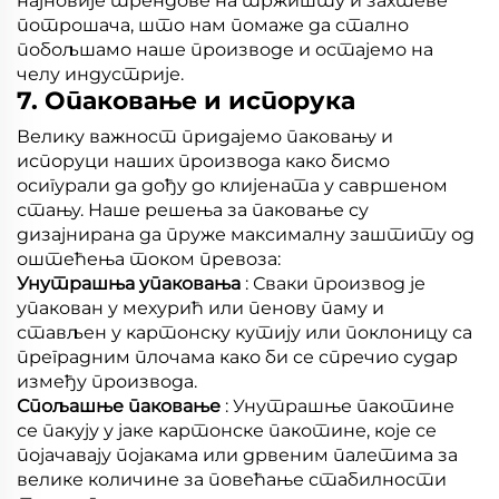
најновије трендове на тржишту и захтеве
потрошача, што нам помаже да стално
побољшамо наше производе и остајемо на
челу индустрије.
7. Опаковање и испорука
Велику важност придајемо паковању и
испоруци наших производа како бисмо
осигурали да дођу до клијената у савршеном
стању. Наше решења за паковање су
дизајнирана да пруже максималну заштиту од
оштећења током превоза:
Унутрашња упаковања
: Сваки производ је
упакован у мехурић или пенову паму и
стављен у картонску кутију или поклоницу са
преградним плочама како би се спречио судар
између производа.
Спољашње паковање
: Унутрашње пакотине
се пакују у јаке картонске пакотине, које се
појачавају појакама или дрвеним палетима за
велике количине за повећање стабилности