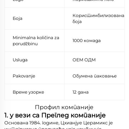
Користимбилизована
Боја
боја
Minimalna količina za
1000 комада
porudžbinu
Usluga
ОЕМ ОДМ
Pakovanje
Обумена паковање
Време узорке
12 дана
Профил компаније
1. у вези са Преглед компаније
Основана 1984. године, Цхианјуе Церамикс је