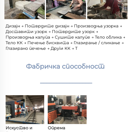
Дизајн → Потврдите дизајн → Производња узорка → 
Доставити узорк → Потврдите узорк → 
Производња калупа → Сушите калупе → Тело облика → 
Тело КК → Печење бисквита → Глазирање / сликање → 
Глазирано печење → Други КК → Т 
Фабричка способност 
________________
Искуство и 
Опрема 