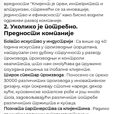
вредности "Клијент је први, интегритет и
алтруизам, стремећи се за иновације,
јединство и ефикасност" како бисмо водили
одрживи развој компаније.
2. Уколико је потребно.
Предности компаније
Богато искуство у индустрији
: Са више од 40
година искуства у производњи порцелана,
натрупали смо дубоку стручност у развоју
производа, производњи и контроли
квалитета, што нам омогућава да пружимо
поуздана решења за глобалне клијенте.
Широк спектар производа
: Поносемо се преко
30000 различитих производа у иновативном
дизајну, који покривају столне нареде, декор
куће, куповинске хотелске робе и још много
тога, задовољавајући различите потребе
различитих тржишта и купаца.
Позната партнерства са клијентима
: Радимо