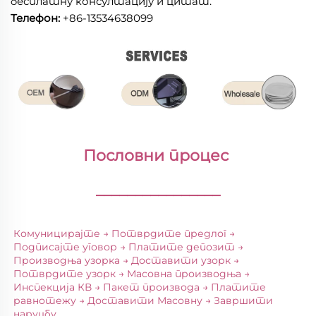
бесплатну консултацију и цитат.
Телефон:
+86-13534638099
Пословни процес 
________________
Комуницирајте → Потврдите предлог → 
Подписајте уговор → Платите депозит → 
Производња узорка → Доставити узорк → 
Потврдите узорк → Масовна производња → 
Инспекција КВ → Пакет производа → Платите 
равнотежу → Доставити Масовну → Завршити 
наруџбу 