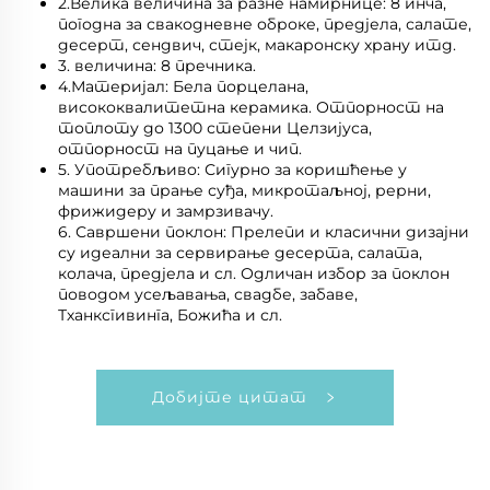
2.Велика величина за разне намирнице: 8 инча,
погодна за свакодневне оброке, предјела, салате,
десерт, сендвич, стејк, макаронску храну итд.
3. величина: 8 пречника.
4.Материјал: Бела порцелана,
висококвалитетна керамика. Отпорност на
топлоту до 1300 степени Целзијуса,
отпорност на пуцање и чип.
5. Употребљиво: Сигурно за коришћење у
машини за прање суђа, микротаљној, рерни,
фрижидеру и замрзивачу.
6. Савршени поклон: Прелепи и класични дизајни
су идеални за сервирање десерта, салата,
колача, предјела и сл. Одличан избор за поклон
поводом усељавања, свадбе, забаве,
Тханксгивинга, Божића и сл.
Добијте цитат