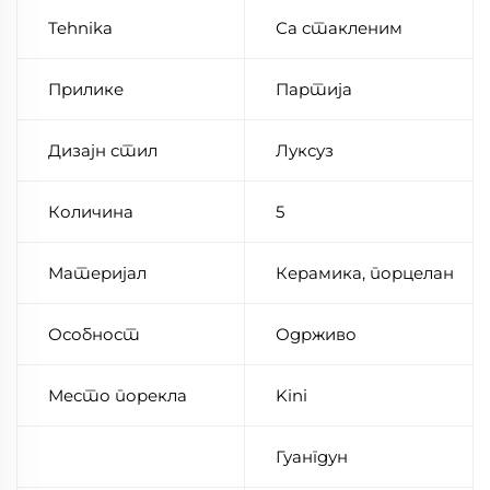
Tehnika
Са стакленим
Прилике
Партија
Дизајн стил
Луксуз
Количина
5
Материјал
Керамика, порцелан
Особност
Одрживо
Место порекла
Kini
Гуангдун