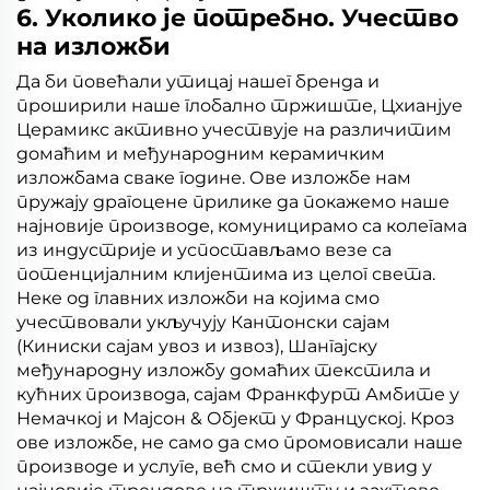
6. Уколико је потребно. Учество
на изложби
Да би повећали утицај нашег бренда и
проширили наше глобално тржиште, Цхианјуе
Церамикс активно учествује на различитим
домаћим и међународним керамичким
изложбама сваке године. Ове изложбе нам
пружају драгоцене прилике да покажемо наше
најновије производе, комуницирамо са колегама
из индустрије и успостављамо везе са
потенцијалним клијентима из целог света.
Неке од главних изложби на којима смо
учествовали укључују Кантонски сајам
(Киниски сајам увоз и извоз), Шангајску
међународну изложбу домаћих текстила и
кућних производа, сајам Франкфурт Амбите у
Немачкој и Мајсон & Објект у Француској. Кроз
ове изложбе, не само да смо промовисали наше
производе и услуге, већ смо и стекли увид у