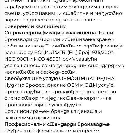
са многим великим супермаркетима и
сарађујемо са познатим брендовима широм
света, успоставивши стабилне и међусобно
корисне односе сарадње засноване на
поверењу и квалитету.
Строга сертификација квалитета
: Наши
производи су прошли испитивање хране и
добили више ауторитетних сертификација
као што су БСЦИ, ЛФГБ, (ЕЦ) број 1935/2004,
ИСО 9001 и ИСО 45001, осигуравајући
усаглашеност са међународним стандардима
квалитета и безбедности.
Свеобухватне услуге ОЕМ/ОДМ
нАПРЕДНА:
Нудимо професионалне ОЕМ и ОДМ услуге,
прихватајући све прилагођене дизајне како
бисмо створили јединствене керамичке
производе који се усклађују са
позиционирањем бренда клијената и
захтевима тржишта.
Професионални стандарди производње
обуђени професионалним и строгим