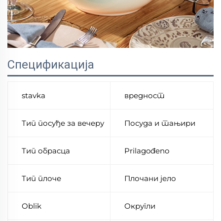
Спецификација
stavka
вредност
Тип посуђе за вечеру
Посуда и тањири
Тип обрасца
Prilagođeno
Тип плоче
Плочани јело
Oblik
Округли