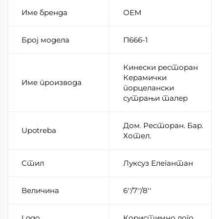
Име бренда
ОЕМ
Број модела
П666-1
Кинески ресторан
Керамички
Име производа
порцелански
сутрањи талер
Дом. Ресторан. Бар.
Upotreba
Хотел.
Стил
Луксуз Елегантан
Величина
6''/7''/8''
Logo
Користимно лого