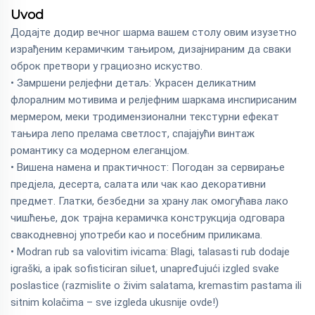
Uvod
Додајте додир вечног шарма вашем столу овим изузетно
израђеним керамичким тањиром, дизајнираним да сваки
оброк претвори у грациозно искуство.
• Замршени релјефни детаљ: Украсен деликатним
флоралним мотивима и релјефним шаркама инспирисаним
мермером, меки тродимензионални текстурни ефекат
тањира лепо прелама светлост, спајајући винтаж
романтику са модерном елеганцјом.
• Вишена намена и практичност: Погодан за сервирање
предјела, десерта, салата или чак као декоративни
предмет. Глатки, безбедни за храну лак омогућава лако
чишћење, док трајна керамичка конструкција одговара
свакодневној употреби као и посебним приликама.
• Modran rub sa valovitim ivicama: Blagi, talasasti rub dodaje
igraški, a ipak sofisticiran siluet, unapređujući izgled svake
poslastice (razmislite o živim salatama, kremastim pastama ili
sitnim kolačima – sve izgleda ukusnije ovde!)