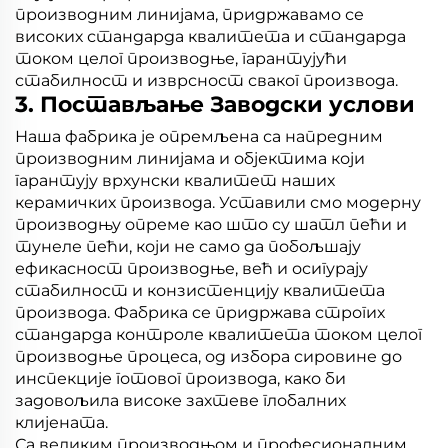
производним линијама, придржавамо се
високих стандарда квалитета и стандарда
током целог производње, гарантујући
стабилност и изврсност сваког производа.
3. Постављање Заводски услови
Наша фабрика је опремљена са напредним
производним линијама и објектима који
гарантују врхунски квалитет наших
керамичких производа. Уставили смо модерну
производњу опреме као што су шатл пећи и
тунеле пећи, који не само да побољшају
ефикасност производње, већ и осигурају
стабилност и конзистенцију квалитета
производа. Фабрика се придржава строгих
стандарда контроле квалитета током целог
производње процеса, од избора сировине до
инспекције готовог производа, како би
задовољила високе захтеве глобалних
клијената.
Са великим производњом и професионалним