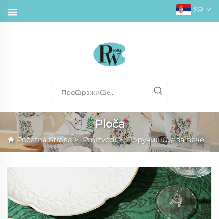
SR
Ploča
Početna Strana
>
Proizvodi
>
Поручиште за вечеру