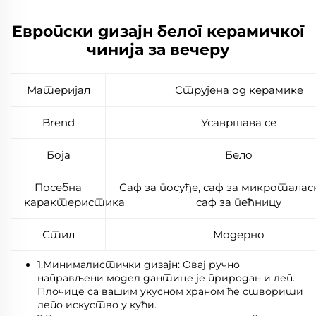
Европски дизајн белог керамичког
чинија за вечеру
Материјал
Струјена од керамике
Brend
Усавршава се
Боја
Бело
Посебна
Саф за посуђе, саф за микроталас
карактеристика
саф за пећницу
Стил
Модерно
1.Минималистички дизајн: Овај ручно
направљени модел дантице је природан и леп.
Плочице са вашим укусном храном ће створити
лепо искуство у кући.