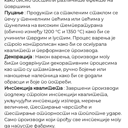
како бисмо постигли различите ефекте на
површини.
Пуцање
: Продукти са стакленим стаклом се
печу у теннелним пећима или пећима у
тунелима на високим температурама
(обично између 1200 °C и 1350 °C) како би се
учинили тврдим и густим. Процес варења је
строго контролисан како би се осигурала
квалитет и перформансе производа.
Декорација
: Након варења, производи могу
бити подвргнути декоративним процесима
као што су штампање, ручно бојење или
наношење налепница како би се додали
обрасци и боје по потреби.
Инспекција квалитета
: Завршени производи
подлежу строгом инспекцији квалитета,
укључујући инспекцију изгледа, мерење
величине, тестирање чврстоће и
тестирање отпорности на топлотне ударе.
Само производи који прођу све инспекције могу
да напусте фабрику.