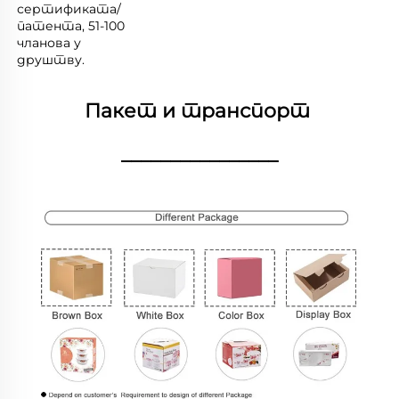
сертификата/
патента, 51-100 
чланова у 
друштву. 
Пакет и транспорт 
________________