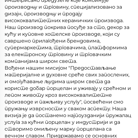
интегрисано предузеће које комбинује
производњу и трговину, специјализовано за
дизајн, производњу и продају
висококвалитетних керамичких производа.
Наш производ покрива посуђе за сто, декор за
кућу и куповне хотелске производе, који су
савршено прилагођени брендовима,
супермаркетима, трговачима, платформима
за електронску трговину и трговачким
компанијама широм света.
Вођени нашим мисијом "Предостављање
материјалне и духовне среће свих запослених,
и омогућавање људима широм света да
користе добар порцелан и уживају у срећном и
лепом животу кроз висококвалитетне
производе и пажљиву услугу", посвећени смо
пружању изврсности у сваком аспекту. Наша
визија је да постанемо најпоузданији пружалац
услуга за кућни порцелан у индустрији и да
створимо омиљену марку порцелана са
вечном славом. Придржавамо се основних