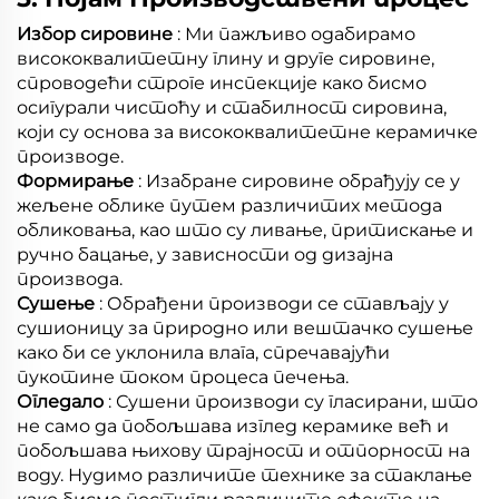
Избор сировине
: Ми пажљиво одабирамо
висококвалитетну глину и друге сировине,
спроводећи строге инспекције како бисмо
осигурали чистоћу и стабилност сировина,
који су основа за висококвалитетне керамичке
производе.
Формирање
: Изабране сировине обрађују се у
жељене облике путем различитих метода
обликовања, као што су ливање, притискање и
ручно бацање, у зависности од дизајна
производа.
Сушење
: Обрађени производи се стављају у
сушионицу за природно или вештачко сушење
како би се уклонила влага, спречавајући
пукотине током процеса печења.
Огледало
: Сушени производи су гласирани, што
не само да побољшава изглед керамике већ и
побољшава њихову трајност и отпорност на
воду. Нудимо различите технике за стаклање