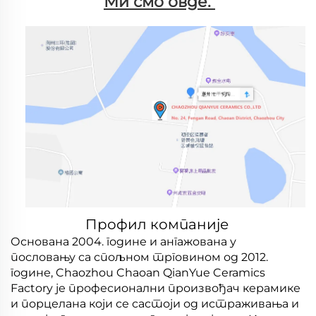
Ми смо овде. 
Профил компаније
Основана 2004. године и ангажована у
пословању са спољном трговином од 2012.
године, Chaozhou Chaoan QianYue Ceramics
Factory је професионални произвођач керамике
и порцелана који се састоји од истраживања и