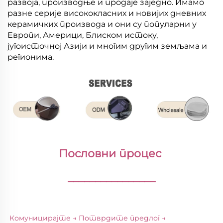
развоја, производње и продаје заједно. Имамо
разне серије висококласних и новијих дневних
керамичких производа и они су популарни у
Европи, Америци, Блиском истоку,
југоисточној Азији и многим другим земљама и
регионима.
Пословни процес 
________________
Комуницирајте → Потврдите предлог → 