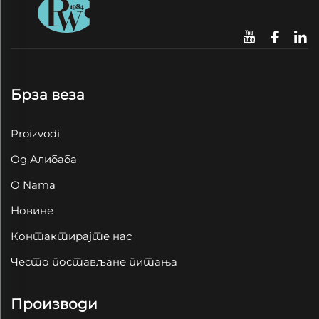
Брза веза
Proizvodi
Од Алибаба
O Nama
Новине
Контактирајте нас
Често постављане питања
Производи