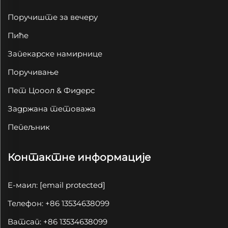
Поручиште за вечеру
Пиће
Запекарске намирнице
Поручивање
Пет Цооол & Фидерс
Задржана тетоважа
Пепељник
Контактне информације
Е-маил:
[email protected]
Телефон: +86 13534638099
Ватсап: +86 13534638099