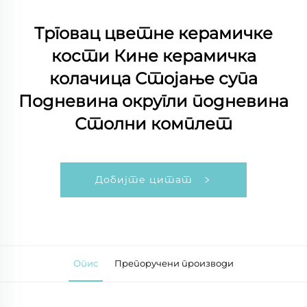
Трговац цветне керамичке
кости Кине керамичка
колачица Стојање супа
Подневина округли подневина
Столни комплет
Добијте цитат
Опис
Препоручени производи