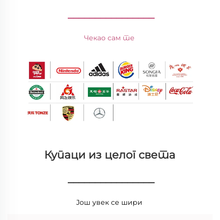
________________
Чекао сам те 
Купаци из целог света 
________________
Још увек се шири 