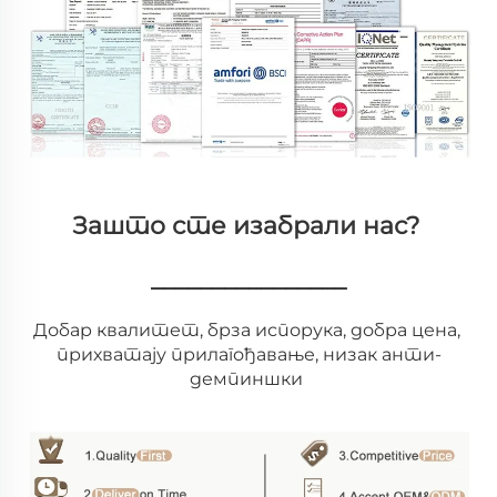
Зашто сте изабрали нас? 
________________
Добар квалитет, брза испорука, добра цена, 
прихватају прилагођавање, низак анти-
демпиншки 