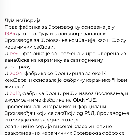
________________
Дуга историја
Прва фабрика за производњу основана је у
1984
да прерађују и производе занатске
производе за трговачке компаније, као што су
керамички сатови.
U
1990
, фабрика је обновљена и претворена из
занатске на керамику за свакодневну
употребу.
U
2004
, фабрика се проширила за око 14
хектара, и основала је фабрику керамике "Нови
живот".
U
2012
, фабрика проширити извоз пословања, и
ажуриран име фабрике на QIANYUE,
професионални керамике и фарцилани
произвођач који се састоји од Р&Д, производње
и продаје све заједно и то је
различите серије високог класе и новине
свакодневних керамичких производа добро се