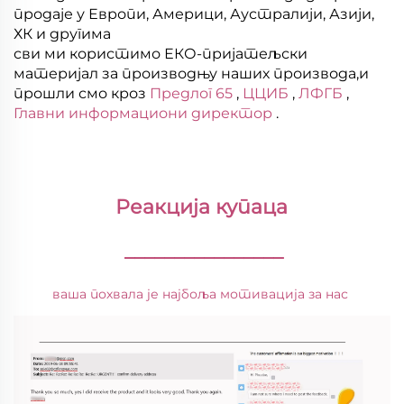
продаје у Европи, Америци, Аустралији, Азији,
ХК и другима
сви ми користимо ЕКО-пријатељски
материјал за производњу наших производа,и
прошли смо кроз
Предлог 65
,
ЦЦИБ
,
ЛФГБ
,
Главни информациони директор
.
Реакција купаца 
________________
ваша похвала је најбоља мотивација за нас 