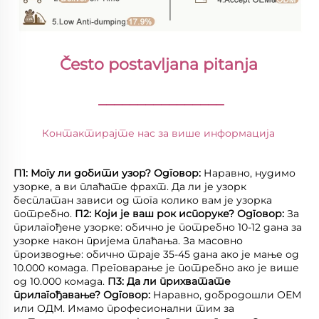
Često postavljana pitanja 
________________
Контактирајте нас за више информација 
П1: Могу ли добити узор? 
Одговор: 
Наравно, нудимо 
узорке, а ви плаћате фрахт. Да ли је узорк 
бесплатан зависи од тога колико вам је узорка 
потребно. 
П2: Који је ваш рок испоруке? 
Одговор: 
За 
прилагођене узорке: обично је потребно 10-12 дана за 
узорке након пријема плаћања. За масовно 
производње: обично траје 35-45 дана ако је мање од 
10.000 комада. Преговарање је потребно ако је више 
од 10.000 комада. 
П3: Да ли прихватате 
прилагођавање? 
Одговор: 
Наравно, добродошли ОЕМ 
или ОДМ. Имамо професионални тим за 