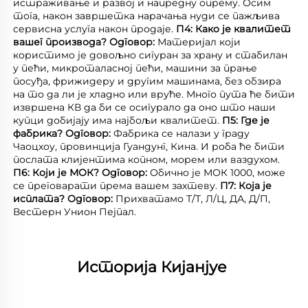
истраживање и развој и напредну опрему. Осим 
тога, након завршетка нарачања нуди се пажљива 
сервисна услуга након продаје. 
П4: Како је квалитет 
вашег производа? 
Одговор: 
Материјал који 
користимо је довољно сигуран за храну и стабилан 
у пећи, микроталасној пећи, машини за прање 
посуђа, фрижидеру и другим машинама, без обзира 
на то да ли је хладно или вруће. Много пута ће бити 
извршена КВ да би се осигурало да оно што наши 
купци добијају има најбољи квалитет. 
П5: Где је 
фабрика? 
Одговор: 
Фабрика се налази у граду 
Чаоцхоу, провинција Гуандунг, Кина. И роба ће бити 
послата клијентима копном, морем или ваздухом. 
П6: Који је МОК? 
Одговор: 
Обично је МОК 1000, може 
се преговарати према вашем захтеву. 
П7: Која је 
исплата? 
Одговор: 
Прихватамо Т/Т, Л/Ц, ДА, Д/П, 
Вестерн Унион Пејпал. 
Историја Кијанјуе 