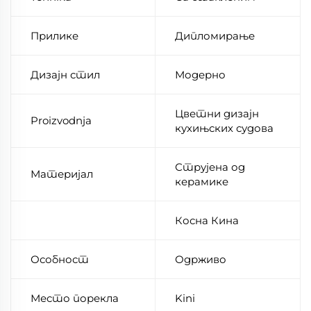
Прилике
Дипломирање
Дизајн стил
Модерно
Цветни дизајн
Proizvodnja
кухињских судова
Струјена од
Материјал
керамике
Косна Кина
Особност
Одрживо
Место порекла
Kini