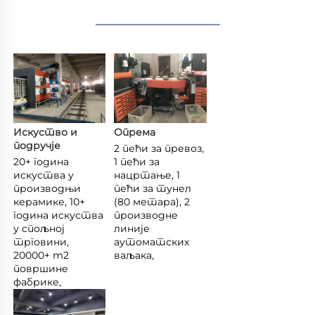
________________
Искуство и 
Опрема 
подручје 
2 пећи за превоз, 
20+ година 
1 пећи за 
искуства у 
нацртање, 1 
производњи 
пећи за тунел 
керамике, 10+ 
(80 метара), 2 
година искуства 
производне 
у спољној 
линије 
трговини, 
аутоматских 
20000+ m2 
ваљака, 
површине 
фабрике, 