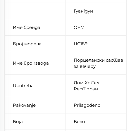
Гуангдун
Име бренда
ОЕМ
Број модела
ЦС189
Порцелански састав
Име производа
за вечеру
Дом Хотел
Upotreba
Ресторан
Pakovanje
Prilagođeno
Боја
Бело