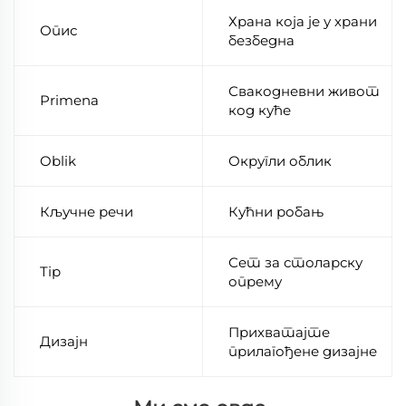
Храна која је у храни
Опис
безбедна
Свакодневни живот
Primena
код куће
Oblik
Округли облик
Кључне речи
Кућни робањ
Сет за столарску
Tip
опрему
Прихватајте
Дизајн
прилагођене дизајне