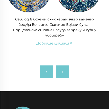
Сет од 6 бохемијских керамичких камених
посуђа Вечерње тањире Бојави пуњач
Порцеланска столна посуђа за храну и кућну
употребу
Добијте цитат