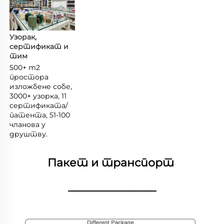
Узорак, 
сертификат и 
тим 
500+ m2 
простора 
изложбене собе, 
3000+ узорка, 11 
сертификата/
патента, 51-100 
чланова у 
друштву. 
Пакет и транспорт 
________________