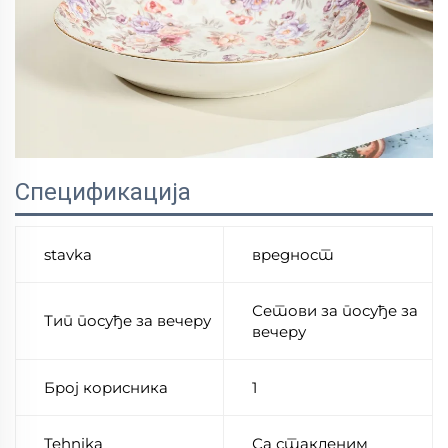
Спецификација
stavka
вредност
Сетови за посуђе за
Тип посуђе за вечеру
вечеру
Број корисника
1
Tehnika
Са стакленим