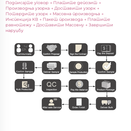
Подписајте уговор → Платите депозит → 
Производња узорка → Доставити узорк → 
Потврдите узорк → Масовна производња → 
Инспекција КВ → Пакет производа → Платите 
равнотежу → Доставити Масовну → Завршити 
наруџбу 