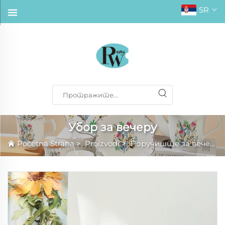
SR
Убор за вечеру
Početna Strana
>
Proizvodi
>
Поручиште за вечеру