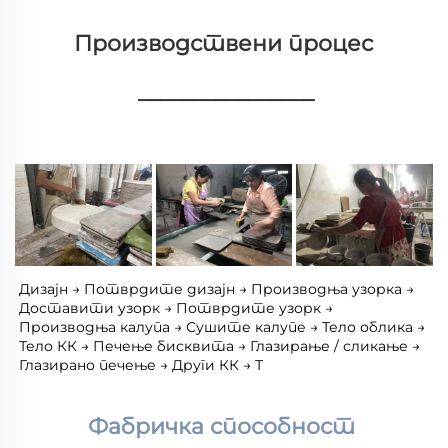
Производствени процес 
________________
Дизајн → Потврдите дизајн → Производња узорка → 
Доставити узорк → Потврдите узорк → 
Производња калупа → Сушите калупе → Тело облика → 
Тело КК → Печење бисквита → Глазирање / сликање → 
Глазирано печење → Други КК → Т 
Фабричка способност 