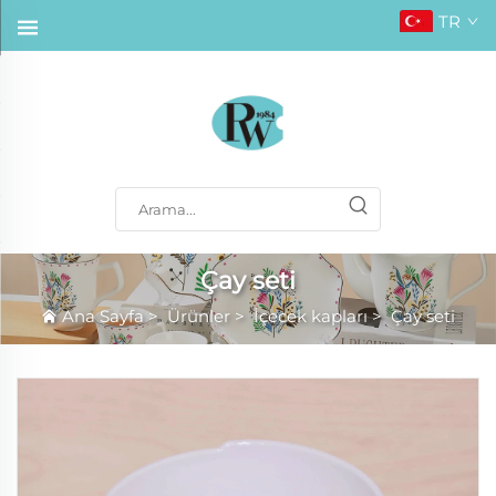
TR
Çay seti
Ana Sayfa
>
Ürünler
>
İçecek kapları
>
Çay seti