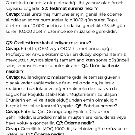
Örneklerin ücretsiz olup olmadığı, ihtiyacınız olan örnek 
sayısına bağlıdır. 
S2: Teslimat süreniz nedir? 
Cevap: 
Özel üretilmiş numuneler için: genellikle ödeme 
alındıktan sonra numuneler için 10-12 gün sürer. Toplu 
üretim için: 10.000 adetin altında ise genellikle 35-45 gün 
sürer. 10.000 adetin üzerinde ise müzakere gereklidir. 
Q3: Özelleştirme kabul ediyor musunuz? 
Cevap: 
Elbette, OEM veya ODM hizmetlerine açığız. 
Profesyonel Ar-Ge ekibimiz ve ileri düzey ekipmanlarımız 
mevcuttur. Ayrıca sipariş tamamlandıktan sonra düşünceli 
satış sonrası hizmet sunulmaktadır. 
Q4: Ürün kaliteniz 
nasıldır? 
Cevap: 
Kullandığımız malzeme gıda ile teması güvenli 
olacak kadar sağlamdır ve fırın, mikrodalga, bulaşık 
makinesi, buzdolabı ve diğer makinelerde sıcak ya da 
soğuk her koşulda stabil kalır. Müşterilerimize ulaşan 
ürünlerin en iyi kalitede olduğundan emin olmak için 
birçok kez kalite kontrolü yapılır. 
Q5: Fabrika nerede? 
Cevap: 
Fabrika Çin, Guangdong Eyaleti, Chaozhou 
Şehri'ndedir. Buradaki mallar müşterilere kara, deniz veya 
hava yoluyla gönderilir. 
Q7: Ödeme nedir? 
Cevap: 
Genellikle MOQ 1000'dir, talebinize göre müzakere 
edilebilir. 
Q7: Ödeme nedir? 