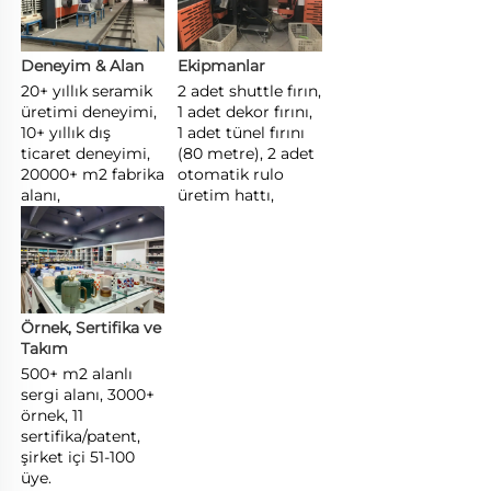
Deneyim & Alan 
Ekipmanlar 
20+ yıllık seramik 
2 adet shuttle fırın, 
üretimi deneyimi, 
1 adet dekor fırını, 
10+ yıllık dış 
1 adet tünel fırını 
ticaret deneyimi, 
(80 metre), 2 adet 
20000+ m2 fabrika 
otomatik rulo 
alanı, 
üretim hattı, 
Örnek, Sertifika ve 
Takım 
500+ m2 alanlı 
sergi alanı, 3000+ 
örnek, 11 
sertifika/patent, 
şirket içi 51-100 
üye. 