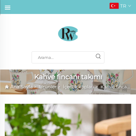
TR
Kahve fincanı takımı
Ana Sayfa
>
Ürünler
>
İçecek kapları
>
Kahve fincanı takımı