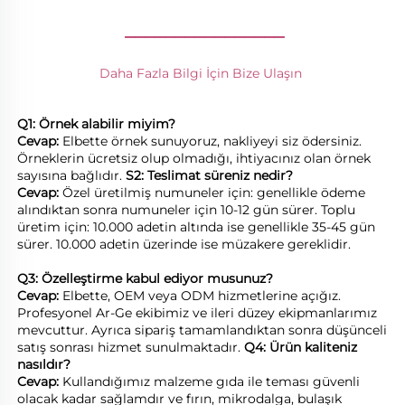
________________
Daha Fazla Bilgi İçin Bize Ulaşın 
Q1: Örnek alabilir miyim? 
Cevap: 
Elbette örnek sunuyoruz, nakliyeyi siz ödersiniz. 
Örneklerin ücretsiz olup olmadığı, ihtiyacınız olan örnek 
sayısına bağlıdır. 
S2: Teslimat süreniz nedir? 
Cevap: 
Özel üretilmiş numuneler için: genellikle ödeme 
alındıktan sonra numuneler için 10-12 gün sürer. Toplu 
üretim için: 10.000 adetin altında ise genellikle 35-45 gün 
sürer. 10.000 adetin üzerinde ise müzakere gereklidir. 
Q3: Özelleştirme kabul ediyor musunuz? 
Cevap: 
Elbette, OEM veya ODM hizmetlerine açığız. 
Profesyonel Ar-Ge ekibimiz ve ileri düzey ekipmanlarımız 
mevcuttur. Ayrıca sipariş tamamlandıktan sonra düşünceli 
satış sonrası hizmet sunulmaktadır. 
Q4: Ürün kaliteniz 
nasıldır? 
Cevap: 
Kullandığımız malzeme gıda ile teması güvenli 
olacak kadar sağlamdır ve fırın, mikrodalga, bulaşık 