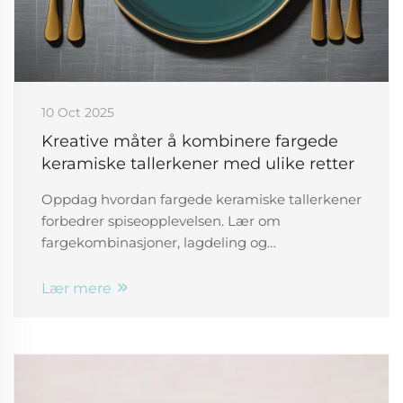
10 Oct 2025
Kreative måter å kombinere fargede
keramiske tallerkener med ulike retter
Oppdag hvordan fargede keramiske tallerkener
forbedrer spiseopplevelsen. Lær om
fargekombinasjoner, lagdeling og
borddekorasjonsmetoder som øker den visuelle
tiltrekningen og den oppfattede
Lær mere
måltidskvaliteten. Få eksperttips nå.