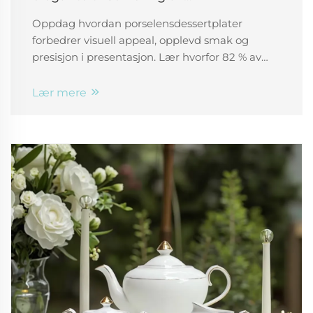
ettermiddagsdesserter
Oppdag hvordan porselensdessertplater
forbedrer visuell appeal, opplevd smak og
presisjon i presentasjon. Lær hvorfor 82 % av
Michelin-sjefene velger porselens til elegante,
Instagram-verdige desserter. Utforsk fordelene
Lær mere
nå.