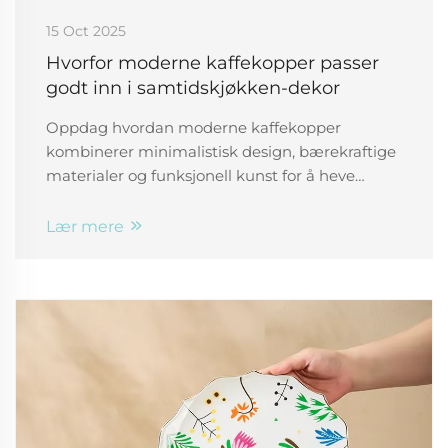
15 Oct 2025
Hvorfor moderne kaffekopper passer
godt inn i samtidskjøkken-dekor
Oppdag hvordan moderne kaffekopper
kombinerer minimalistisk design, bærekraftige
materialer og funksjonell kunst for å heve
estetikken i det moderne kjøkkenet. Se hvorfor
81 % av interiørdesignere anbefaler
Lær mere
stilkoordinering. Utforsk ideer for utstilling og
nyeste trender.