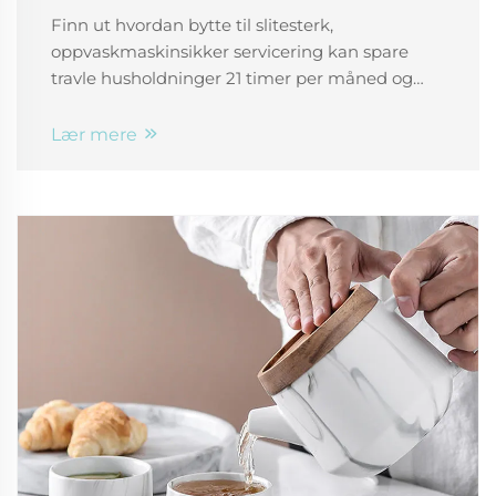
husholdninger
Finn ut hvordan bytte til slitesterk,
oppvaskmaskinsikker servicering kan spare
travle husholdninger 21 timer per måned og
nesten 5 000 gallon vann årlig. Optimaliser
tiden, reduser avfall og forbedre hygiene—lær
Lær mere
hvilke materialer som varer lengst og unngå
skjulte feil ved 'sikre' etiketter. Få den
fullstendige guiden.