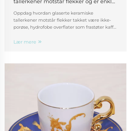
tallerkener motstår flekker og er enkle
å rengjøre
Oppdag hvordan glaserte keramiske
tallerkener motstår flekker takket være ikke-
porøse, hydrofobe overflater som frastøter kaffe,
olje og tomatsovs. Lær deg rengjøringsknep og
tips for holdbarhet. Les mer!
Lær mere