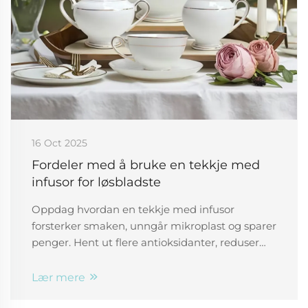
16 Oct 2025
Fordeler med å bruke en tekkje med
infusor for løsbladste
Oppdag hvordan en tekkje med infusor
forsterker smaken, unngår mikroplast og sparer
penger. Hent ut flere antioksidanter, reduser
avfall og nyt skreddersydde brygg. Prøv det i
dag!
Lær mere