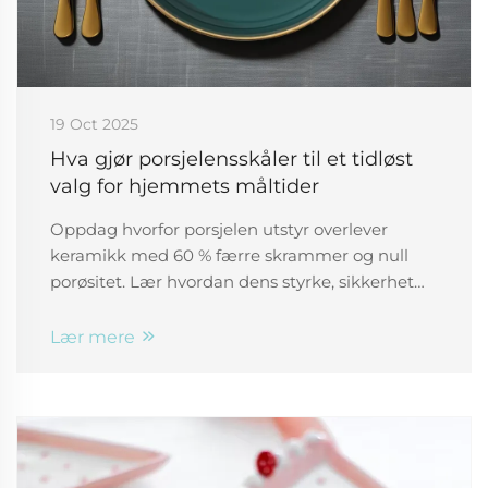
19 Oct 2025
Hva gjør porsjelensskåler til et tidløst
valg for hjemmets måltider
Oppdag hvorfor porsjelen utstyr overlever
keramikk med 60 % færre skrammer og null
porøsitet. Lær hvordan dens styrke, sikkerhet
og eleganse gjør den ideell for moderne hjem.
Utforsk vitenskapen bak dens holdbarhet.
Lær mere