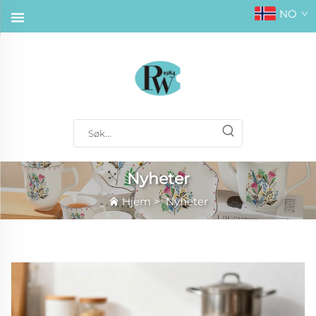
NO
Nyheter
Hjem
>
Nyheter