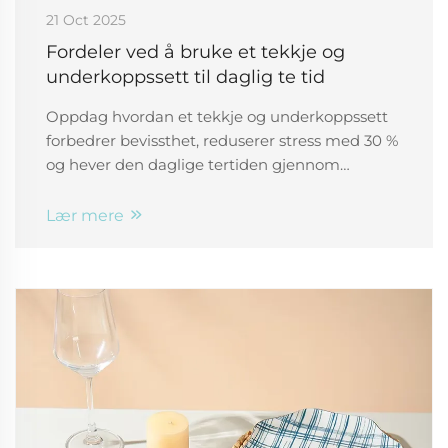
21 Oct 2025
Fordeler ved å bruke et tekkje og
underkoppssett til daglig te tid
Oppdag hvordan et tekkje og underkoppssett
forbedrer bevissthet, reduserer stress med 30 %
og hever den daglige tertiden gjennom
sanselig fokus og ritual. Start din avslappende
rutine i dag.
Lær mere