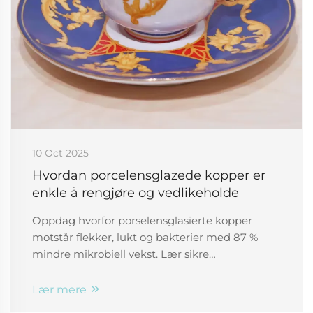
10 Oct 2025
Hvordan porcelensglazede kopper er
enkle å rengjøre og vedlikeholde
Oppdag hvorfor porselensglasierte kopper
motstår flekker, lukt og bakterier med 87 %
mindre mikrobiell vekst. Lær sikre
rengjøringshacks med natron, eddik og mer.
Hold koppene som nye – klikk for eksperttips
Lær mere
om pleie.