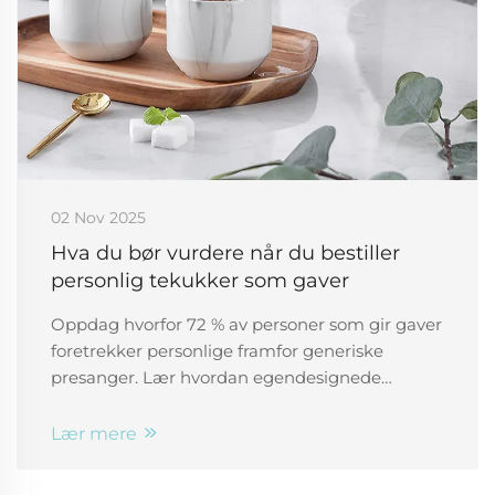
02 Nov 2025
Hva du bør vurdere når du bestiller
personlig tekukker som gaver
Oppdag hvorfor 72 % av personer som gir gaver
foretrekker personlige framfor generiske
presanger. Lær hvordan egendesignede
teekopper styrker relasjoner, øker
merkevareprofil og skaper varig innvirkning. Få
Lær mere
eksperttips om materialer, design og
emballasje for maksimal emosjonell