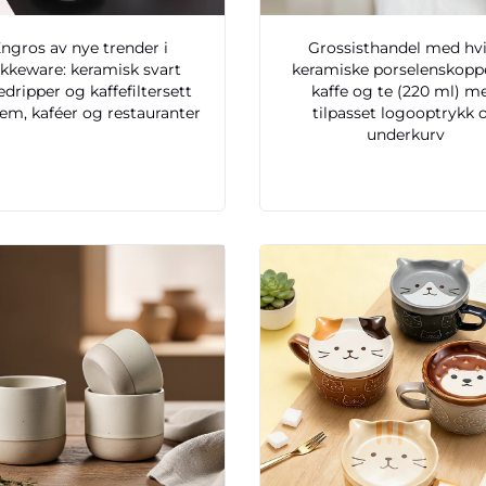
ngros av nye trender i
Grossisthandel med hv
ikkeware: keramisk svart
keramiske porselenskoppe
edripper og kaffefiltersett
kaffe og te (220 ml) m
jem, kaféer og restauranter
tilpasset logooptrykk 
underkurv