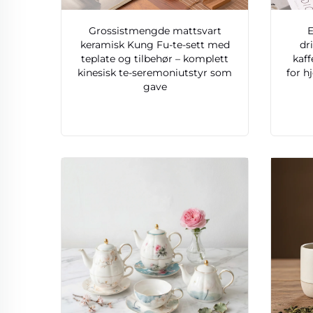
Grossistmengde mattsvart
E
keramisk Kung Fu-te-sett med
dr
teplate og tilbehør – komplett
kaff
kinesisk te-seremoniutstyr som
for h
gave