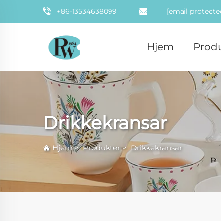
+86-13534638099
[email protecte
Hjem
Prod
Drikkekransar
Hjem
>
Produkter
>
Drikkekransar