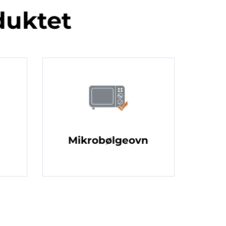
duktet
Mikrobølgeovn