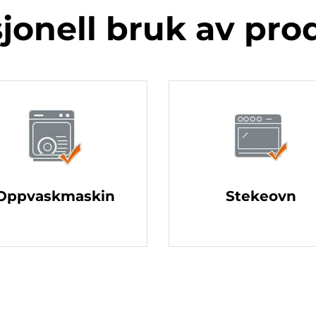
jonell bruk av pro
Oppvaskmaskin
Stekeovn