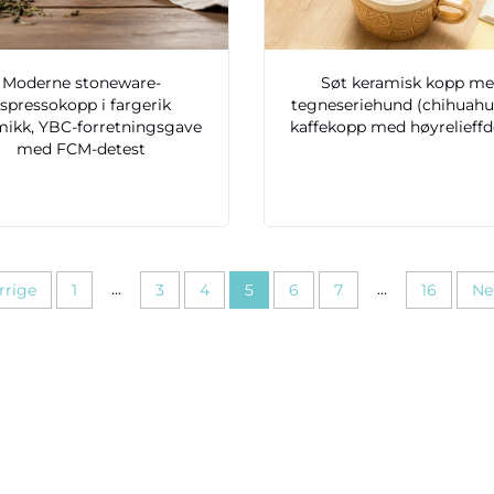
Moderne stoneware-
Søt keramisk kopp m
spressokopp i fargerik
tegneseriehund (chihuahu
mikk, YBC-forretningsgave
kaffekopp med høyrelieffd
med FCM-detest
...
...
rrige
1
3
4
5
6
7
16
Ne