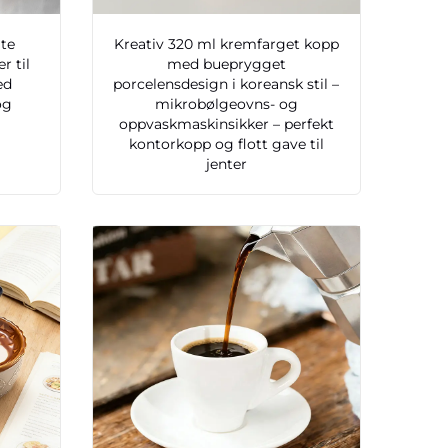
ite
Kreativ 320 ml kremfarget kopp
r til
med bueprygget
ed
porcelensdesign i koreansk stil –
og
mikrobølgeovns- og
oppvaskmaskinsikker – perfekt
kontorkopp og flott gave til
jenter