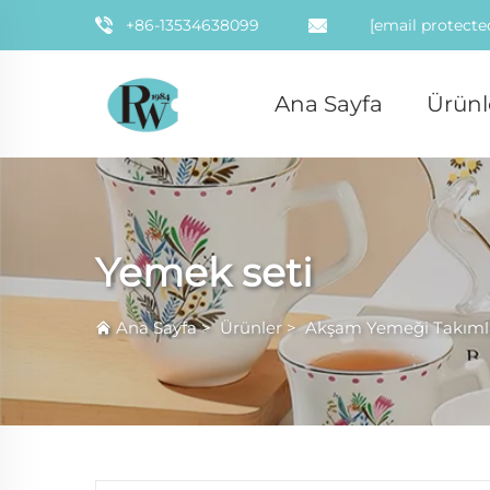
+86-13534638099
[email protecte
Ana Sayfa
Ürünl
Yemek seti
Ana Sayfa
>
Ürünler
>
Akşam Yemeği Takıml