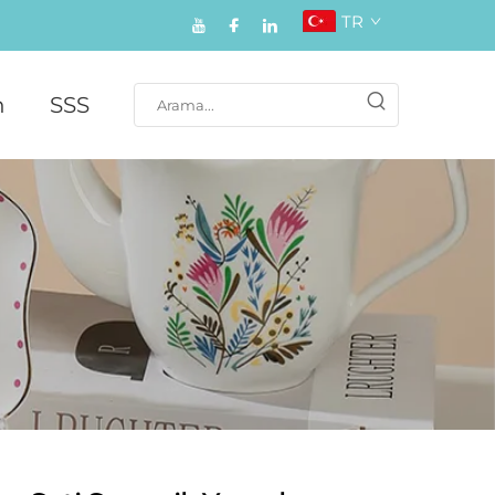
TR
n
SSS