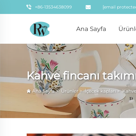
+86-13534638099
[email protecte
Ana Sayfa
Ürünl
Kahve fincanı takım
Ana Sayfa
>
Ürünler
>
İçecek kapları
>
Kahve