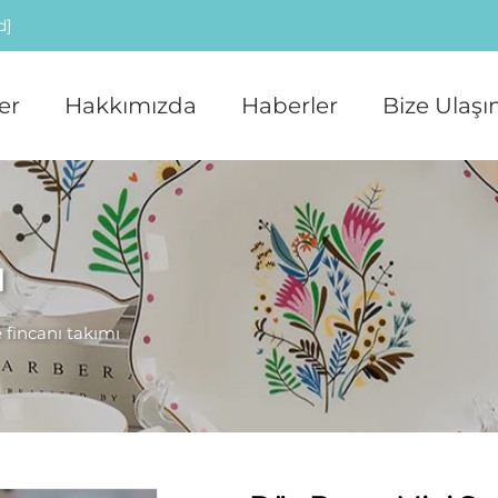
d]
er
Hakkımızda
Haberler
Bize Ulaşı
ı
 fincanı takımı