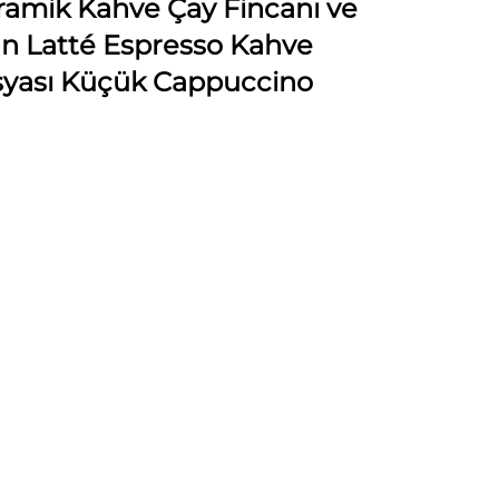
ramik Kahve Çay Fincanı ve
an Latté Espresso Kahve
Eşyası Küçük Cappuccino