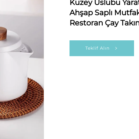
Kuzey Üslubu Yarat
Ahşap Saplı Mutfak
Restoran Çay Takı
Teklif Alın