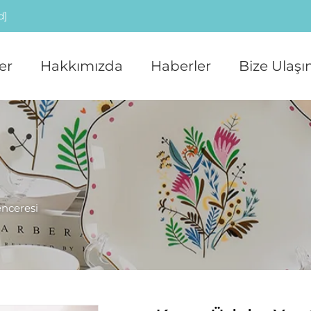
d]
er
Hakkımızda
Haberler
Bize Ulaşı
enceresi