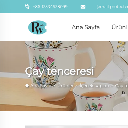
+86-13534638099
[email protecte
Ana Sayfa
Ürünl
Çay tenceresi
Ana Sayfa
>
Ürünler
>
İçecek kapları
>
Çay t