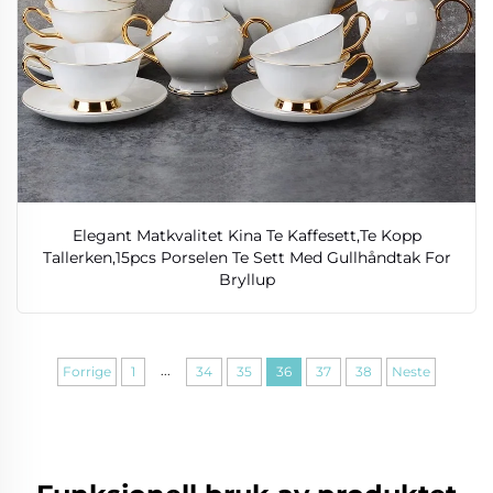
Elegant Matkvalitet Kina Te Kaffesett,Te Kopp
Tallerken,15pcs Porselen Te Sett Med Gullhåndtak For
Bryllup
...
Forrige
1
34
35
36
37
38
Neste