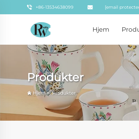
+86-13534638099
[email protecte
Hjem
Prod
Produkter
Hjem
>
Produkter