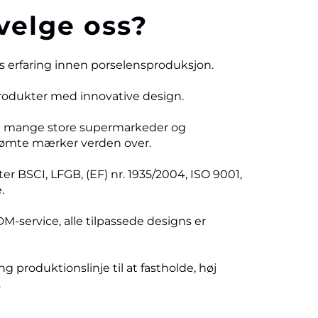
velge oss?
rs erfaring innen porselensproduksjon.
produkter med innovative design.
d mange store supermarkeder og
ømte mærker verden over.
er BSCI, LFGB, (EF) nr. 1935/2004, ISO 9001,
.
DM-service, alle tilpassede designs er
ng produktionslinje til at fastholde, høj
.