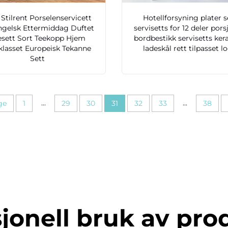
 Stilrent Porselenservicett
Hotellforsyning plater s
ngelsk Ettermiddag Duftet
servisetts for 12 deler pors
esett Sort Teekopp Hjem
bordbestikk servisetts ke
lasset Europeisk Tekanne
ladeskål rett tilpasset l
Sett
...
...
ge
1
29
30
31
32
33
38
jonell bruk av pro