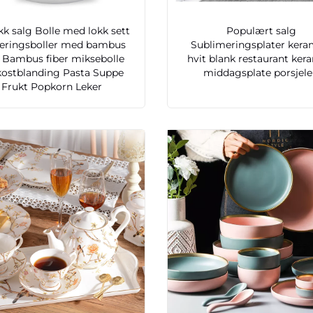
kk salg Bolle med lokk sett
Populært salg
eringsboller med bambus
Sublimeringsplater kera
 Bambus fiber miksebolle
hvit blank restaurant ker
kostblanding Pasta Suppe
middagsplate porsjel
Frukt Popkorn Leker