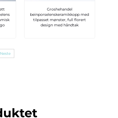
ett
Groshehandel
jelens
beinporselenskeramikkopp med
ramisk
tilpasset mønster, full florert
ogo
design med håndtak
Neste
duktet