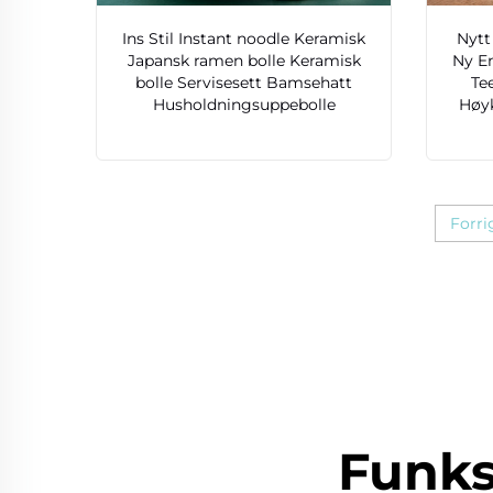
Ins Stil Instant noodle Keramisk
Nytt
Japansk ramen bolle Keramisk
Ny E
bolle Servisesett Bamsehatt
Te
Husholdningsuppebolle
Høyk
Forri
Funks