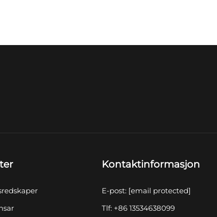
ter
Kontaktinformasjon
sredskaper
E-post:
[email protected]
nsar
Tlf: +86 13534638099