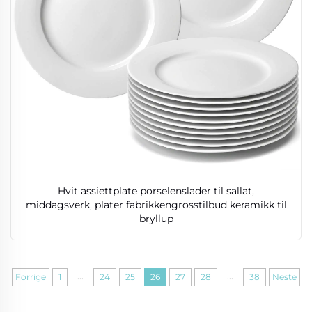
Hvit assiettplate porselenslader til sallat,
middagsverk, plater fabrikkengrosstilbud keramikk til
bryllup
...
...
Forrige
1
24
25
26
27
28
38
Neste