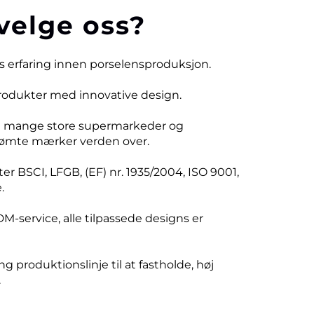
velge oss?
rs erfaring innen porselensproduksjon.
produkter med innovative design.
d mange store supermarkeder og
ømte mærker verden over.
er BSCI, LFGB, (EF) nr. 1935/2004, ISO 9001,
.
DM-service, alle tilpassede designs er
ng produktionslinje til at fastholde, høj
.