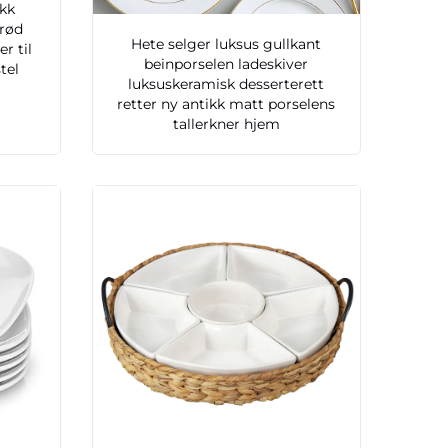
kk
brød
Hete selger luksus gullkant
r til
beinporselen ladeskiver
tel
luksuskeramisk desserterett
retter ny antikk matt porselens
tallerkner hjem