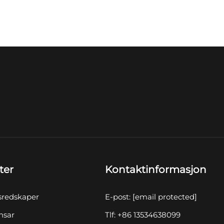
ter
Kontaktinformasjon
sredskaper
E-post:
[email protected]
nsar
Tlf: +86 13534638099