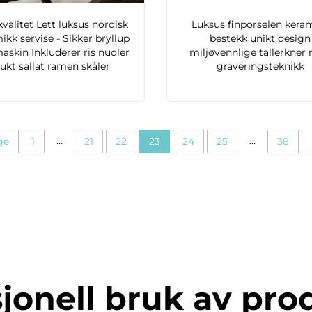
valitet Lett luksus nordisk
Luksus finporselen kera
ikk servise - Sikker bryllup
bestekk unikt design
askin Inkluderer ris nudler
miljøvennlige tallerkner
rukt sallat ramen skåler
graveringsteknikk
...
...
ge
1
21
22
23
24
25
38
jonell bruk av pro