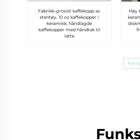
Fabrikk-grosist kaffekopp av
Høy k
stentøy, 10 oz kaffekopper i
keram
keramikk, håndlagde
diskm
kaffekopper med håndtak til
f
latte
Forri
Funks