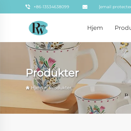
+86-13534638099
[email protecte
Hjem
Prod
Produkter
Hjem
>
Produkter