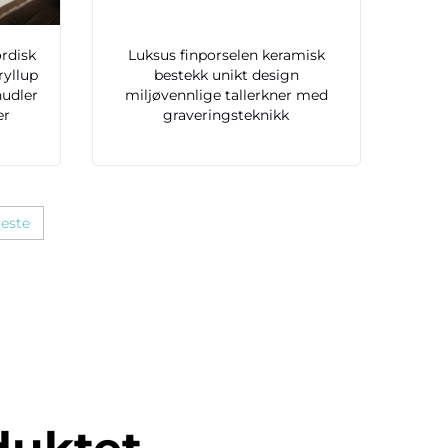
ordisk
Luksus finporselen keramisk
ryllup
bestekk unikt design
nudler
miljøvennlige tallerkner med
er
graveringsteknikk
este