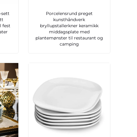
-sett
Porcelensrund preget
tt
kunsthåndverk
l fest
bryllupstallerkner keramikk
ater
middagsplate med
plantemønster til restaurant og
camping