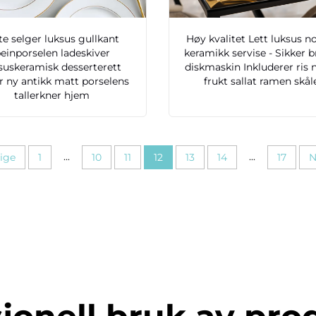
e selger luksus gullkant
Høy kvalitet Lett luksus n
einporselen ladeskiver
keramikk servise - Sikker b
suskeramisk desserterett
diskmaskin Inkluderer ris 
r ny antikk matt porselens
frukt sallat ramen skål
tallerkner hjem
...
...
ige
1
10
11
12
13
14
17
N