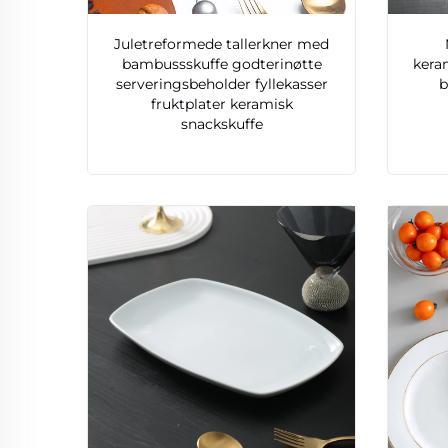
Juletreformede tallerkner med
bambussskuffe godterinøtte
kera
serveringsbeholder fyllekasser
b
fruktplater keramisk
snackskuffe