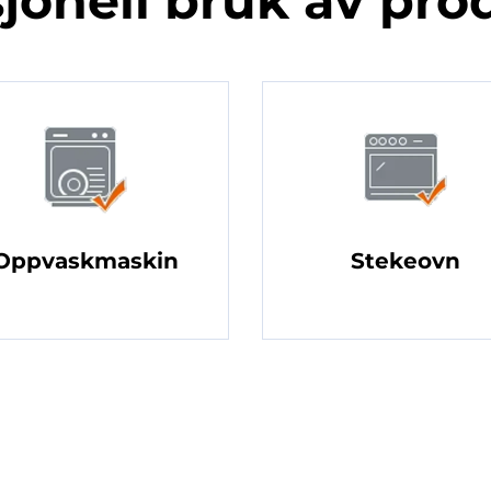
jonell bruk av pro
Oppvaskmaskin
Stekeovn