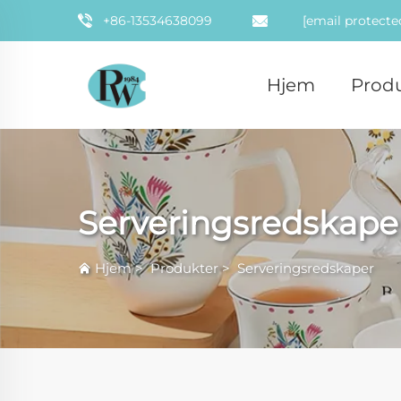
+86-13534638099
[email protecte
Hjem
Prod
Serveringsredskape
Hjem
>
Produkter
>
Serveringsredskaper