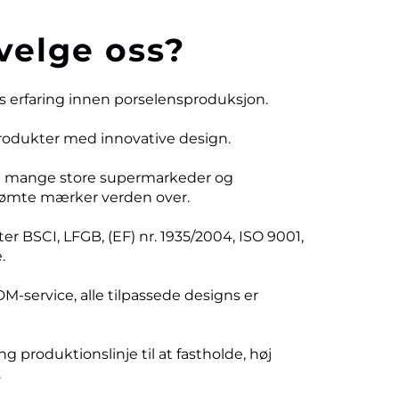
velge oss?
rs erfaring innen porselensproduksjon.
produkter med innovative design.
d mange store supermarkeder og
ømte mærker verden over.
er BSCI, LFGB, (EF) nr. 1935/2004, ISO 9001,
.
DM-service, alle tilpassede designs er
ng produktionslinje til at fastholde, høj
.