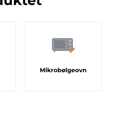
duktet
Mikrobølgeovn