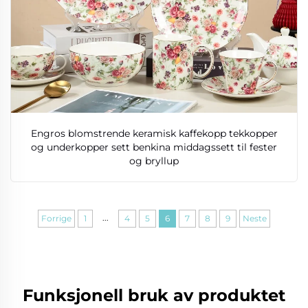
Engros blomstrende keramisk kaffekopp tekkopper
og underkopper sett benkina middagssett til fester
og bryllup
...
Forrige
1
4
5
6
7
8
9
Neste
Funksjonell bruk av produktet