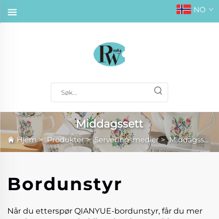
NO
Middagssett
Hjem
>
Produkter
>
Serveringsmedier
>
Middagssett
Bordunstyr
Når du etterspør QIANYUE-bordunstyr, får du mer