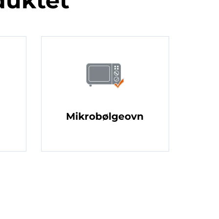
duktet
Mikrobølgeovn