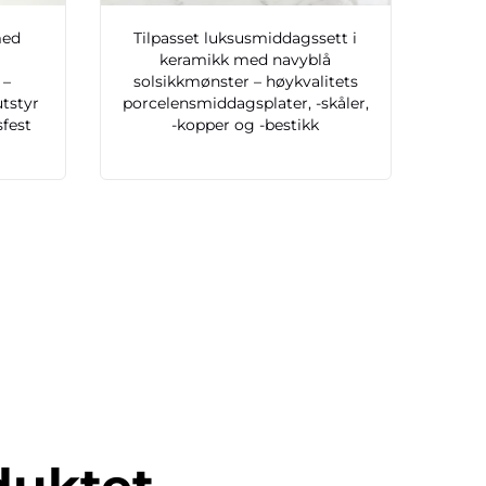
med
Tilpasset luksusmiddagssett i
keramikk med navyblå
 –
solsikkmønster – høykvalitets
utstyr
porcelensmiddagsplater, -skåler,
sfest
-kopper og -bestikk