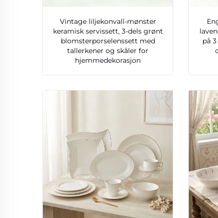
Vintage liljekonvall-mønster
Eng
keramisk servissett, 3-dels grønt
laven
blomsterporselenssett med
på 3
tallerkener og skåler for
hjemmedekorasjon