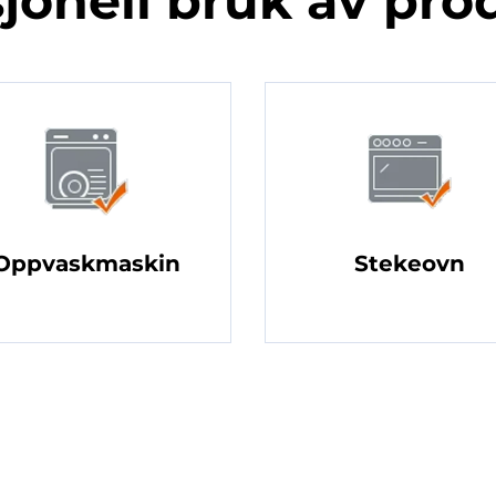
jonell bruk av pro
Oppvaskmaskin
Stekeovn