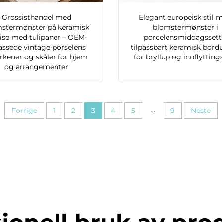
Grossisthandel med
Elegant europeisk stil 
stermønster på keramisk
blomstermønster i
vise med tulipaner – OEM-
porcelensmiddagssett
passede vintage-porselens
tilpassbart keramisk bord
erkener og skåler for hjem
for bryllup og innflytting
og arrangementer
...
Forrige
1
2
3
4
5
9
Neste