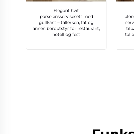
Elegant hvit
porselensservisesett med
blom
gullkant – tallerken, fat og
ser
annen bordutstyr for restaurant,
til
hotell og fest
tall