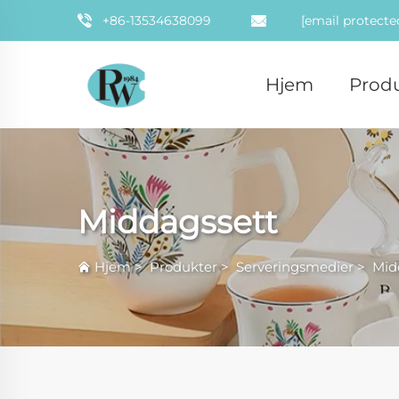
+86-13534638099
[email protecte
Hjem
Prod
Middagssett
Hjem
>
Produkter
>
Serveringsmedier
>
Mid