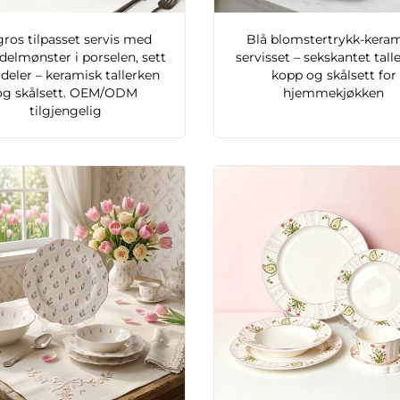
ros tilpasset servis med
Blå blomstertrykk-kera
delmønster i porselen, sett
servisset – sekskantet tall
 deler – keramisk tallerken
kopp og skålsett for
og skålsett. OEM/ODM
hjemmekjøkken
tilgjengelig