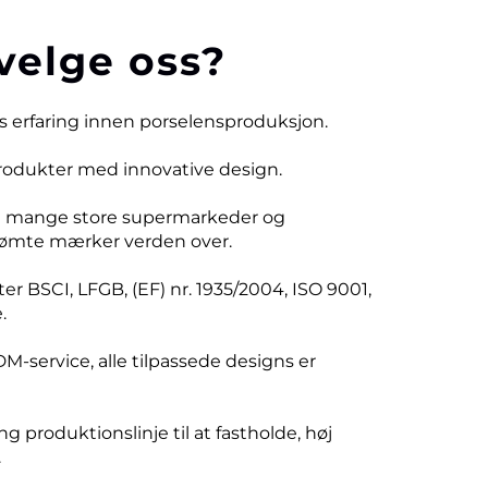
velge oss?
rs erfaring innen porselensproduksjon.
produkter med innovative design.
d mange store supermarkeder og
ømte mærker verden over.
er BSCI, LFGB, (EF) nr. 1935/2004, ISO 9001,
.
DM-service, alle tilpassede designs er
ng produktionslinje til at fastholde, høj
.