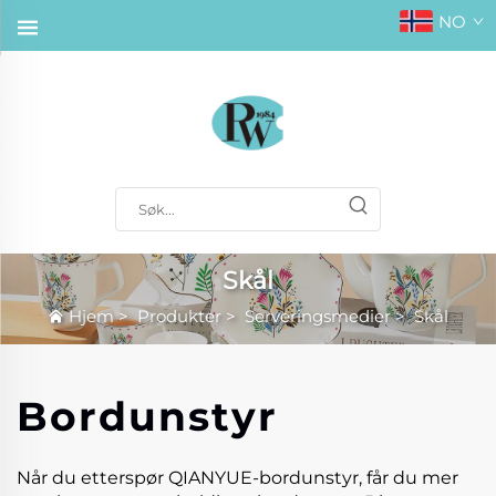
NO
Skål
Hjem
>
Produkter
>
Serveringsmedier
>
Skål
Bordunstyr
Når du etterspør QIANYUE-bordunstyr, får du mer