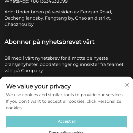
WhatsApp: +86 13534638099
Add: Under broen på vestsiden av Feng'an Road,
Dacheng landsby, Fengtang by, Chao'an distrikt,
Chaozhou by
Abonner på nyhetsbrevet vårt
Bli med i vårt nyhetsbrev for å motta de nyeste
bransjenyheter, oppdateringer og innsikter fra teamet
vårt på Company.
We value your privacy
Abonner
We use cookies and similar tools to provide our services.
If you don't want to accept all cookies, click Personalize
Copyright © 2025 av Chaozhou Qianyue Ceramics Co.,
cookies.
Ltd.
Personvernerklæring
Accept all
Personalize cookies