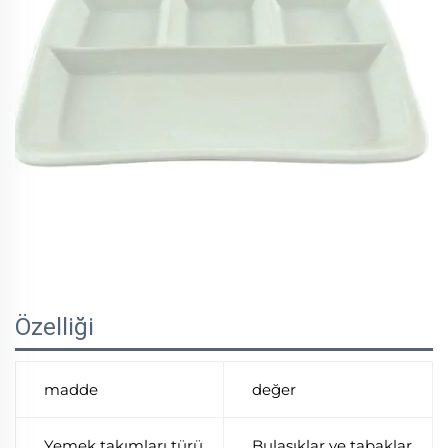
Özelliği
madde
değer
Yemek takımları türü
Bulaşıklar ve tabaklar