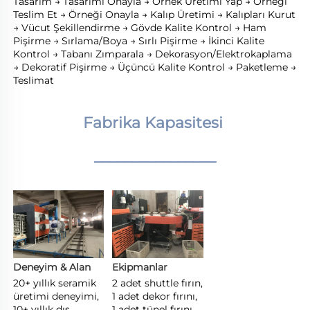
Tasarım → Tasarımı Onayla → Örnek Üretimi Yap → Örneği 
Teslim Et → Örneği Onayla → Kalıp Üretimi → Kalıpları Kurut 
→ Vücut Şekillendirme → Gövde Kalite Kontrol → Ham 
Pişirme → Sırlama/Boya → Sırlı Pişirme → İkinci Kalite 
Kontrol → Tabanı Zımparala → Dekorasyon/Elektrokaplama 
→ Dekoratif Pişirme → Üçüncü Kalite Kontrol → Paketleme → 
Teslimat 
Fabrika Kapasitesi 
________________
Deneyim & Alan 
Ekipmanlar 
20+ yıllık seramik 
2 adet shuttle fırın, 
üretimi deneyimi, 
1 adet dekor fırını, 
10+ yıllık dış 
1 adet tünel fırını 