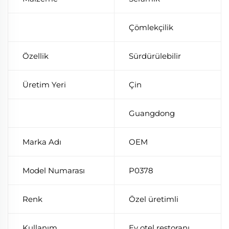
Çömlekçilik
Özellik
Sürdürülebilir
Üretim Yeri
Çin
Guangdong
Marka Adı
OEM
Model Numarası
P0378
Renk
Özel üretimli
Kullanım
Ev otel restoranı