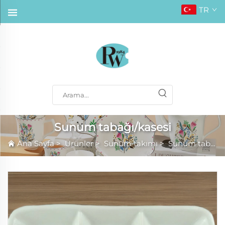
TR
Sunum tabağı/kasesi
Ana Sayfa
>
Ürünler
>
Sunum takımı
>
Sunum tabağı/kasesi