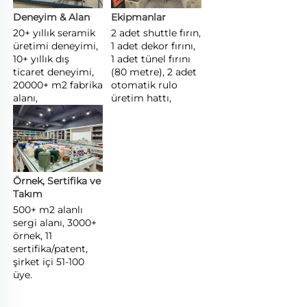
Deneyim & Alan 
Ekipmanlar 
20+ yıllık seramik 
2 adet shuttle fırın, 
üretimi deneyimi, 
1 adet dekor fırını, 
10+ yıllık dış 
1 adet tünel fırını 
ticaret deneyimi, 
(80 metre), 2 adet 
20000+ m2 fabrika 
otomatik rulo 
alanı, 
üretim hattı, 
Örnek, Sertifika ve 
Takım 
500+ m2 alanlı 
sergi alanı, 3000+ 
örnek, 11 
sertifika/patent, 
şirket içi 51-100 
üye. 