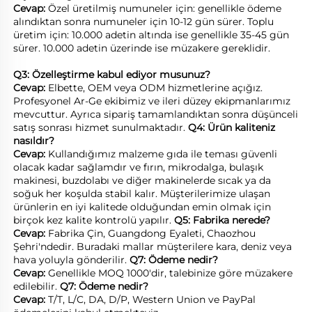
Cevap: 
Özel üretilmiş numuneler için: genellikle ödeme 
alındıktan sonra numuneler için 10-12 gün sürer. Toplu 
üretim için: 10.000 adetin altında ise genellikle 35-45 gün 
sürer. 10.000 adetin üzerinde ise müzakere gereklidir. 
Q3: Özelleştirme kabul ediyor musunuz? 
Cevap: 
Elbette, OEM veya ODM hizmetlerine açığız. 
Profesyonel Ar-Ge ekibimiz ve ileri düzey ekipmanlarımız 
mevcuttur. Ayrıca sipariş tamamlandıktan sonra düşünceli 
satış sonrası hizmet sunulmaktadır. 
Q4: Ürün kaliteniz 
nasıldır? 
Cevap: 
Kullandığımız malzeme gıda ile teması güvenli 
olacak kadar sağlamdır ve fırın, mikrodalga, bulaşık 
makinesi, buzdolabı ve diğer makinelerde sıcak ya da 
soğuk her koşulda stabil kalır. Müşterilerimize ulaşan 
ürünlerin en iyi kalitede olduğundan emin olmak için 
birçok kez kalite kontrolü yapılır. 
Q5: Fabrika nerede? 
Cevap: 
Fabrika Çin, Guangdong Eyaleti, Chaozhou 
Şehri'ndedir. Buradaki mallar müşterilere kara, deniz veya 
hava yoluyla gönderilir. 
Q7: Ödeme nedir? 
Cevap: 
Genellikle MOQ 1000'dir, talebinize göre müzakere 
edilebilir. 
Q7: Ödeme nedir? 
Cevap: 
T/T, L/C, DA, D/P, Western Union ve PayPal 