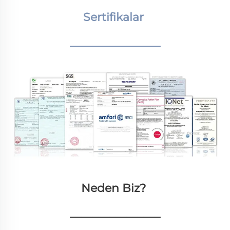
Sertifikalar 
________________
Neden Biz? 
________________