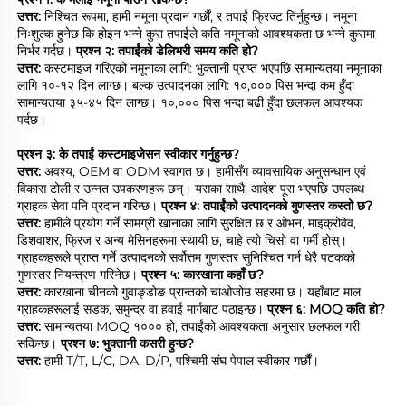
उत्तर: 
निश्चित रूपमा, हामी नमूना प्रदान गर्छौं, र तपाईं फ्रिज्ट तिर्नुहुन्छ। नमूना 
निःशुल्क हुनेछ कि होइन भन्ने कुरा तपाईंले कति नमूनाको आवश्यकता छ भन्ने कुरामा 
निर्भर गर्दछ। 
प्रश्न २: तपाईंको डेलिभरी समय कति हो? 
उत्तर: 
कस्टमाइज गरिएको नमूनाका लागि: भुक्तानी प्राप्त भएपछि सामान्यतया नमूनाका 
लागि १०-१२ दिन लाग्छ। बल्क उत्पादनका लागि: १०,००० पिस भन्दा कम हुँदा 
सामान्यतया ३५-४५ दिन लाग्छ। १०,००० पिस भन्दा बढी हुँदा छलफल आवश्यक 
पर्दछ। 
प्रश्न ३: के तपाईं कस्टमाइजेसन स्वीकार गर्नुहुन्छ? 
उत्तर: 
अवश्य, OEM वा ODM स्वागत छ। हामीसँग व्यावसायिक अनुसन्धान एवं 
विकास टोली र उन्नत उपकरणहरू छन्। यसका साथै, आदेश पूरा भएपछि उपलब्ध 
ग्राहक सेवा पनि प्रदान गरिन्छ। 
प्रश्न ४: तपाईंको उत्पादनको गुणस्तर कस्तो छ? 
उत्तर: 
हामीले प्रयोग गर्ने सामग्री खानाका लागि सुरक्षित छ र ओभन, माइक्रोवेव, 
डिशवाशर, फ्रिज र अन्य मेसिनहरूमा स्थायी छ, चाहे त्यो चिसो वा गर्मी होस्। 
ग्राहकहरूले प्राप्त गर्ने उत्पादनको सर्वोत्तम गुणस्तर सुनिश्चित गर्न धेरै पटकको 
गुणस्तर नियन्त्रण गरिनेछ। 
प्रश्न ५: कारखाना कहाँ छ? 
उत्तर: 
कारखाना चीनको गुवाङ्डोङ प्रान्तको चाओजोउ सहरमा छ। यहाँबाट माल 
ग्राहकहरूलाई सडक, समुन्द्र वा हवाई मार्गबाट पठाइन्छ। 
प्रश्न ६: MOQ कति हो? 
उत्तर: 
सामान्यतया MOQ १००० हो, तपाईंको आवश्यकता अनुसार छलफल गरी 
सकिन्छ। 
प्रश्न ७: भुक्तानी कसरी हुन्छ? 
उत्तर: 
हामी T/T, L/C, DA, D/P, पश्चिमी संघ पेपाल स्वीकार गर्छौं। 