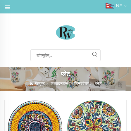
NE
प्लेट
गृहपृष्ठ
>
उत्पादनहरू
>
डिनरवेयर
>
प्लेट