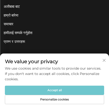
अलीबाबा बाट
हाम्रो बारेमा
समाचार
हामीलाई सम्पर्क गर्नुहोस
प्रश्न र उत्तरहरू
उत्पादनहरू
We value your privacy
We use cookies and similar tools to provide our services.
खाना पनि सामग्री
If you don't want to accept all cookies, click Personalize
पेय सामग्रीहरू
cookies.
बेकवेयर
Accept all
सर्भिङ सेट
Personalize cookies
पालतू बाउल र फिडरहरू
गृहपृष्ठ
उत्पादन
बारेमा
संपर्क