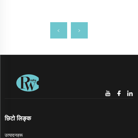
छिटो लिङ्क
उत्पादनहरू