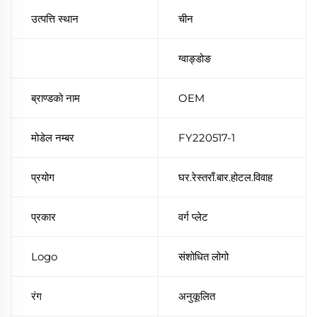
उत्पत्ति स्थान
चीन
ग्वाङ्डोङ
ब्राण्डको नाम
OEM
मोडेल नम्बर
FY220517-1
प्रयोग
घर.रेस्तराँ.बार.होटल.विवाह
प्रकार
वर्ग प्लेट
Logo
संशोधित लोगो
रंग
अनुकूलित