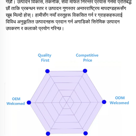
गर्छौं। उत्पादन विकास, तकनीक, सेवा मार्फत निरन्तर प्रयास गर्नमा प्रतिबद्ध
छौं ताकि प्रबन्धन स्तर र उत्पादन गुणस्तर अन्तरराष्ट्रिय मापदण्डहरूसँग
खुब मिल्दो होस्। हामीसँग नयाँ वस्तुहरू विकसित गर्न र ग्राहकहरूलाई
विविध अनुकूलित उत्पादनहरू प्रदान गर्न अगाडिको सिरेमिक उत्पादन
उपकरण र कलाको प्रयोग गरिन्छ।