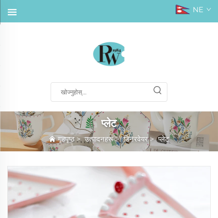
NE
प्लेट
गृहपृष्ठ
>
उत्पादनहरू
>
डिनरवेयर
>
प्लेट